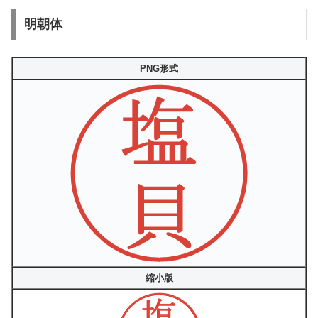
明朝体
PNG形式
縮小版