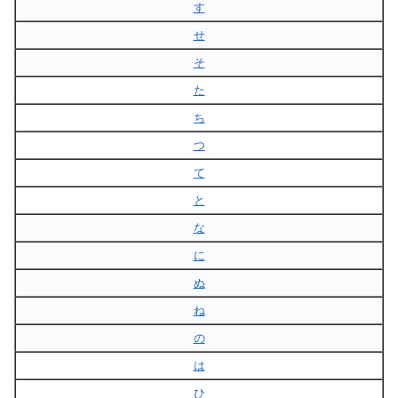
す
せ
そ
た
ち
つ
て
と
な
に
ぬ
ね
の
は
ひ