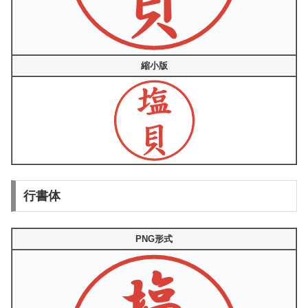
縮小版
行書体
PNG形式