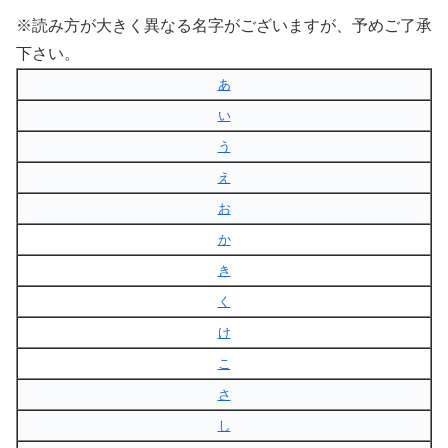
※読み方が大きく異なる名字がございますが、予めご了承
下さい。
あ
い
う
え
お
か
き
く
け
こ
さ
し