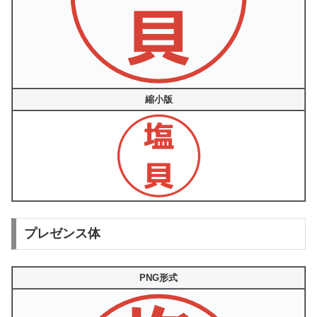
縮小版
プレゼンス体
PNG形式