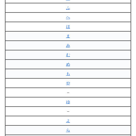
ふ
へ
ほ
ま
み
む
め
も
や
–
ゆ
–
よ
ら