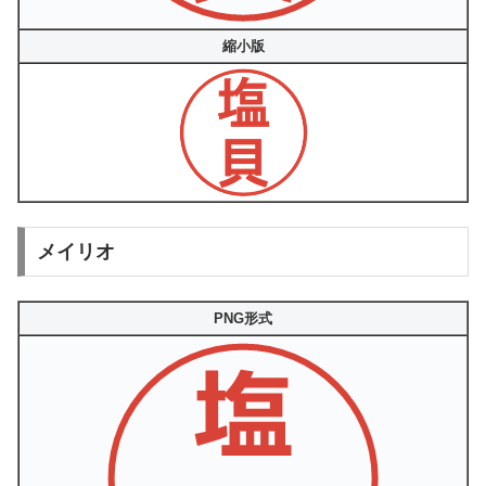
縮小版
メイリオ
PNG形式