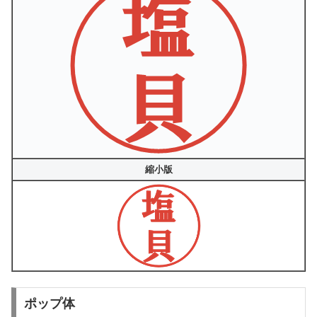
縮小版
ポップ体