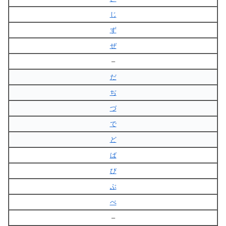
じ
ず
ぜ
–
だ
ぢ
づ
で
ど
ば
び
ぶ
べ
–