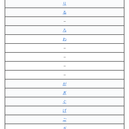
り
る
–
ろ
わ
–
–
–
–
が
ぎ
ぐ
げ
ご
ざ