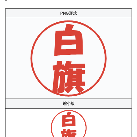
PNG形式
縮小版