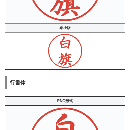
縮小版
行書体
PNG形式