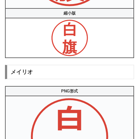
縮小版
メイリオ
PNG形式