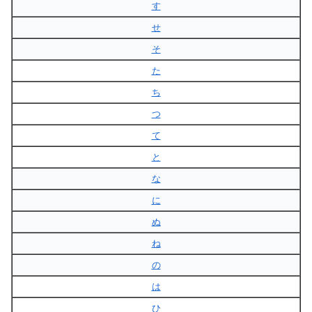
す
せ
そ
た
ち
つ
て
と
な
に
ぬ
ね
の
は
ひ