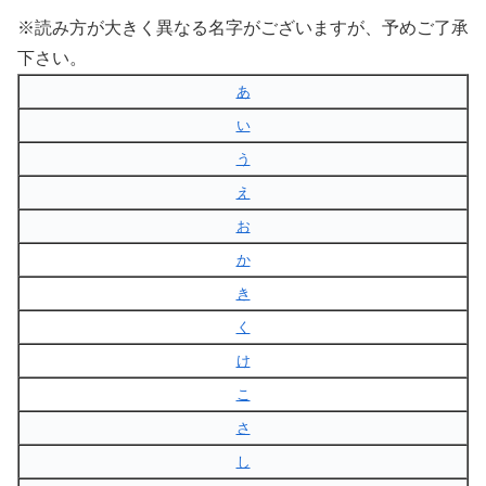
※読み方が大きく異なる名字がございますが、予めご了承
下さい。
あ
い
う
え
お
か
き
く
け
こ
さ
し