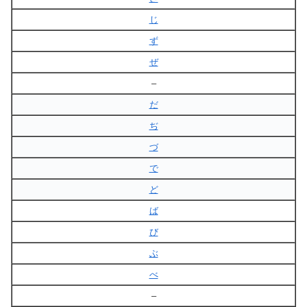
じ
ず
ぜ
–
だ
ぢ
づ
で
ど
ば
び
ぶ
べ
–