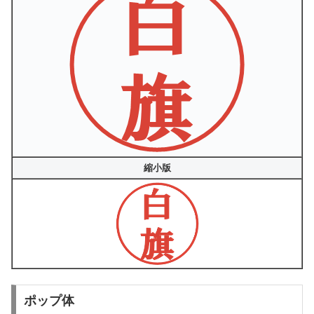
縮小版
ポップ体