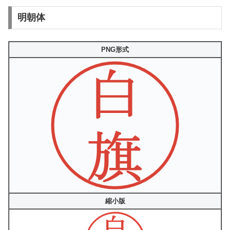
明朝体
PNG形式
縮小版