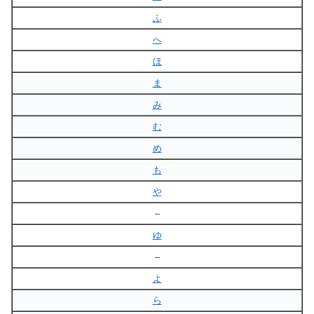
ふ
へ
ほ
ま
み
む
め
も
や
–
ゆ
–
よ
ら