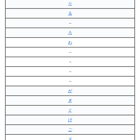
り
る
–
ろ
わ
–
–
–
–
が
ぎ
ぐ
げ
ご
ざ