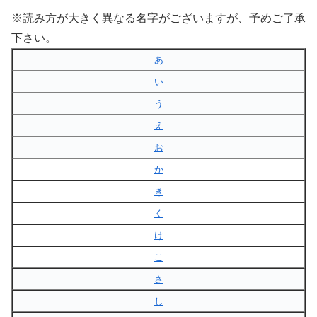
※読み方が大きく異なる名字がございますが、予めご了承
下さい。
あ
い
う
え
お
か
き
く
け
こ
さ
し