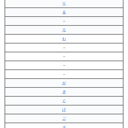
り
る
–
ろ
わ
–
–
–
–
が
ぎ
ぐ
げ
ご
ざ