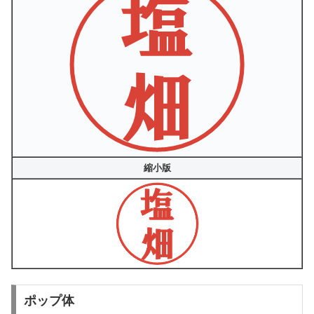
縮小版
ポップ体