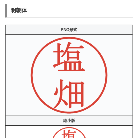
明朝体
PNG形式
縮小版