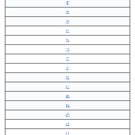
す
せ
そ
た
ち
つ
て
と
な
に
ぬ
ね
の
は
ひ