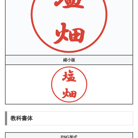
縮小版
教科書体
PNG形式