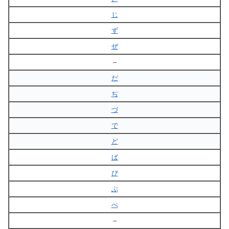
じ
ず
ぜ
–
だ
ぢ
づ
で
ど
ば
び
ぶ
べ
–