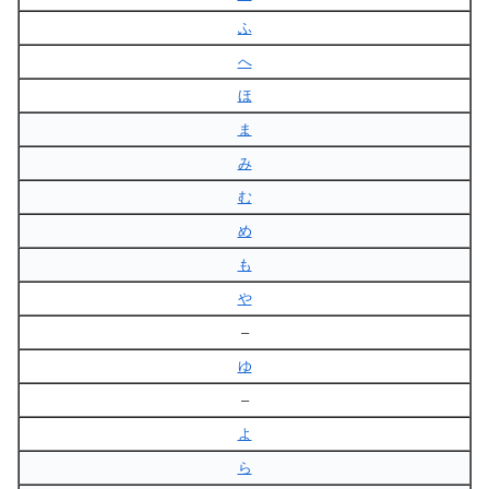
ふ
へ
ほ
ま
み
む
め
も
や
–
ゆ
–
よ
ら