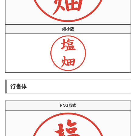
縮小版
行書体
PNG形式