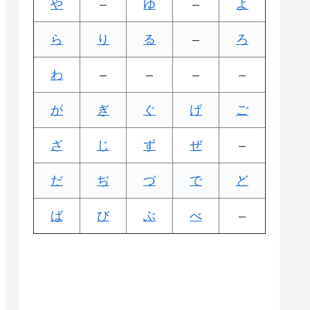
や
–
ゆ
–
よ
ら
り
る
–
ろ
わ
–
–
–
–
が
ぎ
ぐ
げ
ご
ざ
じ
ず
ぜ
–
だ
ぢ
づ
で
ど
ば
び
ぶ
べ
–