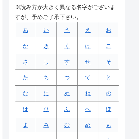
※読み方が大きく異なる名字がございま
すが、予めご了承下さい。
あ
い
う
え
お
か
き
く
け
こ
さ
し
す
せ
そ
た
ち
つ
て
と
な
に
ぬ
ね
の
は
ひ
ふ
へ
ほ
ま
み
む
め
も