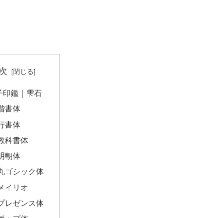
次
子印鑑｜雫石
楷書体
行書体
教科書体
明朝体
丸ゴシック体
メイリオ
プレゼンス体