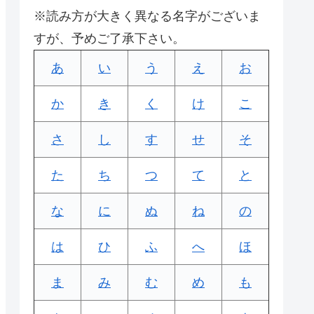
※読み方が大きく異なる名字がございま
すが、予めご了承下さい。
あ
い
う
え
お
か
き
く
け
こ
さ
し
す
せ
そ
た
ち
つ
て
と
な
に
ぬ
ね
の
は
ひ
ふ
へ
ほ
ま
み
む
め
も