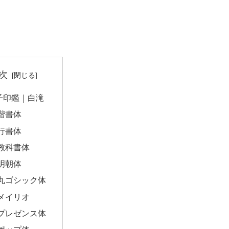
次
子印鑑｜白滝
楷書体
行書体
教科書体
明朝体
丸ゴシック体
メイリオ
プレゼンス体