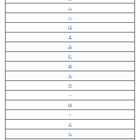
ふ
へ
ほ
ま
み
む
め
も
や
–
ゆ
–
よ
ら