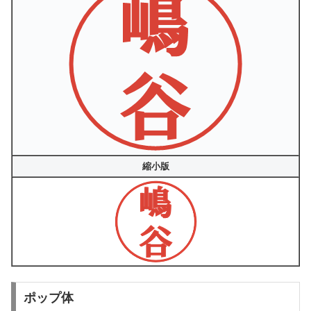
縮小版
ポップ体