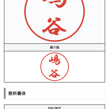
縮小版
教科書体
PNG形式