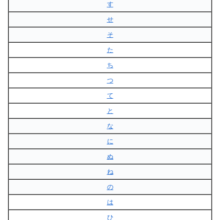
す
せ
そ
た
ち
つ
て
と
な
に
ぬ
ね
の
は
ひ