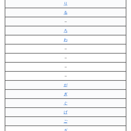
り
る
–
ろ
わ
–
–
–
–
が
ぎ
ぐ
げ
ご
ざ