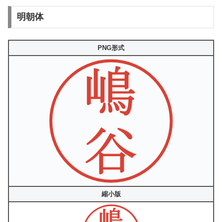
明朝体
PNG形式
縮小版