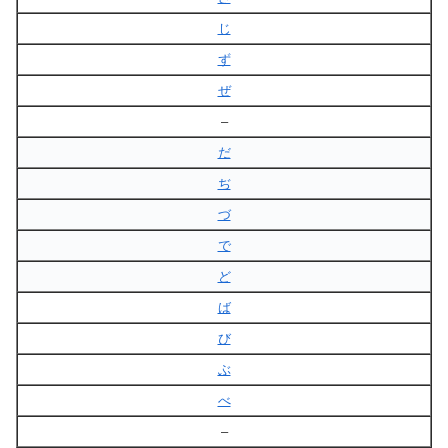
じ
ず
ぜ
–
だ
ぢ
づ
で
ど
ば
び
ぶ
べ
–