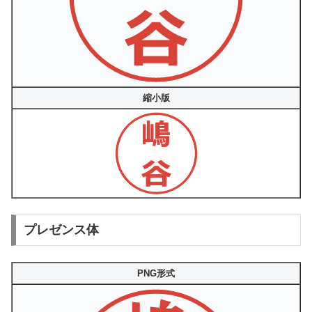
縮小版
プレゼンス体
PNG形式