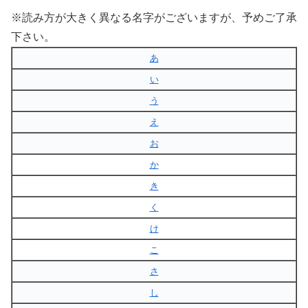
※読み方が大きく異なる名字がございますが、予めご了承
下さい。
あ
い
う
え
お
か
き
く
け
こ
さ
し