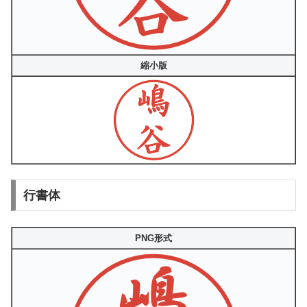
縮小版
行書体
PNG形式