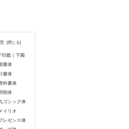
次
子印鑑｜下園
楷書体
行書体
教科書体
明朝体
丸ゴシック体
メイリオ
プレゼンス体