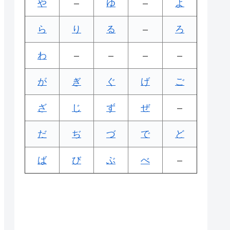
や
–
ゆ
–
よ
ら
り
る
–
ろ
わ
–
–
–
–
が
ぎ
ぐ
げ
ご
ざ
じ
ず
ぜ
–
だ
ぢ
づ
で
ど
ば
び
ぶ
べ
–