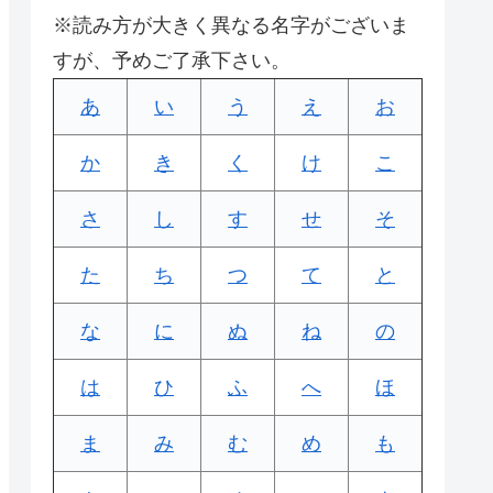
※読み方が大きく異なる名字がございま
すが、予めご了承下さい。
あ
い
う
え
お
か
き
く
け
こ
さ
し
す
せ
そ
た
ち
つ
て
と
な
に
ぬ
ね
の
は
ひ
ふ
へ
ほ
ま
み
む
め
も