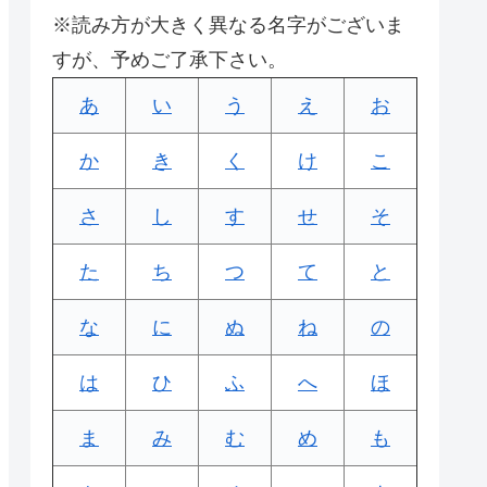
※読み方が大きく異なる名字がございま
すが、予めご了承下さい。
あ
い
う
え
お
か
き
く
け
こ
さ
し
す
せ
そ
た
ち
つ
て
と
な
に
ぬ
ね
の
は
ひ
ふ
へ
ほ
ま
み
む
め
も