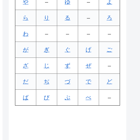
や
–
ゆ
–
よ
ら
り
る
–
ろ
わ
–
–
–
–
が
ぎ
ぐ
げ
ご
ざ
じ
ず
ぜ
–
だ
ぢ
づ
で
ど
ば
び
ぶ
べ
–