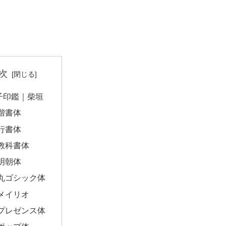
次
子印鑑｜柴垣
楷書体
行書体
教科書体
明朝体
丸ゴシック体
メイリオ
プレゼンス体