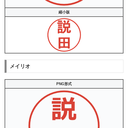
縮小版
メイリオ
PNG形式