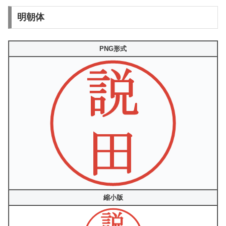
明朝体
PNG形式
縮小版