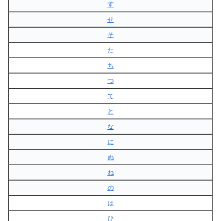
す
せ
そ
た
ち
つ
て
と
な
に
ぬ
ね
の
は
ひ