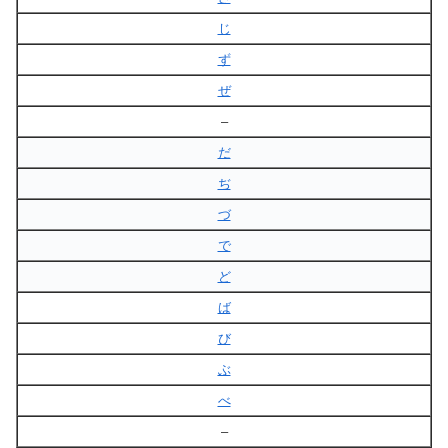
じ
ず
ぜ
–
だ
ぢ
づ
で
ど
ば
び
ぶ
べ
–