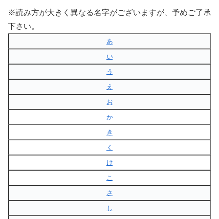
※読み方が大きく異なる名字がございますが、予めご了承
下さい。
あ
い
う
え
お
か
き
く
け
こ
さ
し