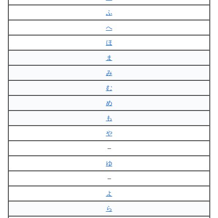
ふ
へ
ほ
ま
み
む
め
も
や
–
ゆ
–
よ
ら