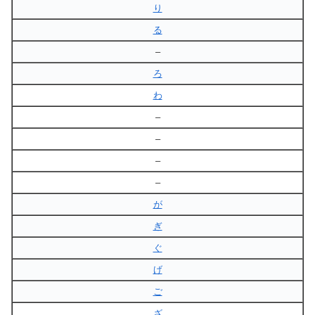
り
る
–
ろ
わ
–
–
–
–
が
ぎ
ぐ
げ
ご
ざ