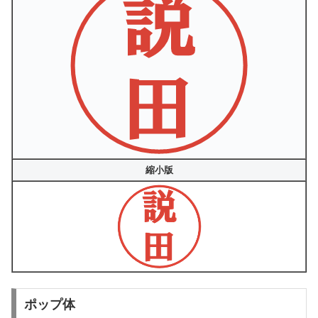
縮小版
ポップ体