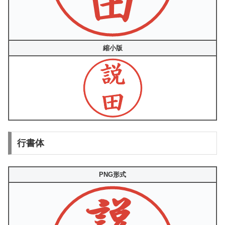
縮小版
行書体
PNG形式