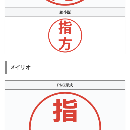
縮小版
メイリオ
PNG形式