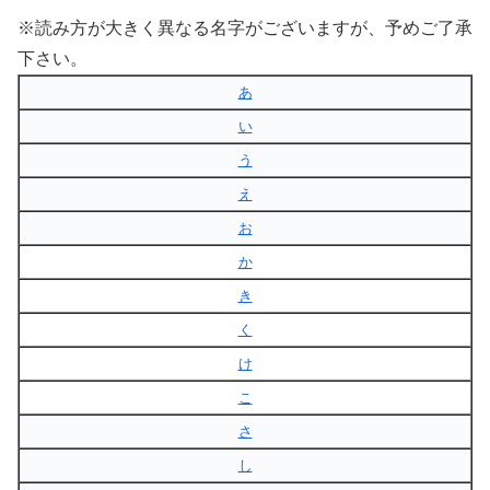
※読み方が大きく異なる名字がございますが、予めご了承
下さい。
あ
い
う
え
お
か
き
く
け
こ
さ
し