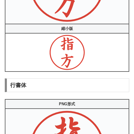
縮小版
行書体
PNG形式