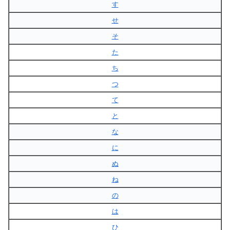
す
せ
そ
た
ち
つ
て
と
な
に
ぬ
ね
の
は
ひ