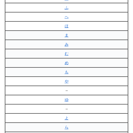
ふ
へ
ほ
ま
み
む
め
も
や
–
ゆ
–
よ
ら