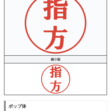
縮小版
ポップ体