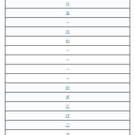
り
る
–
ろ
わ
–
–
–
–
が
ぎ
ぐ
げ
ご
ざ