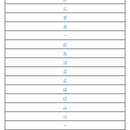
じ
ず
ぜ
–
だ
ぢ
づ
で
ど
ば
び
ぶ
べ
–