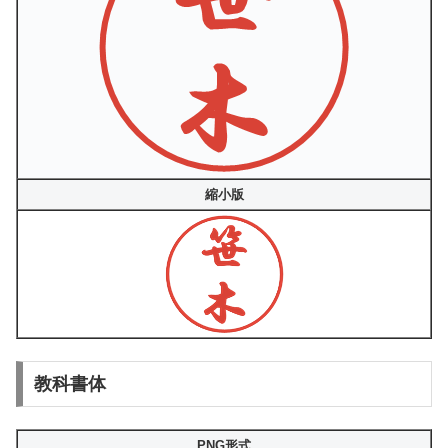
縮小版
教科書体
PNG形式