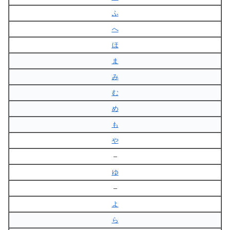
ふ
へ
ほ
ま
み
む
め
も
や
–
ゆ
–
よ
ら