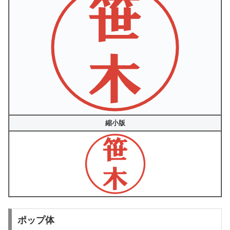
縮小版
ポップ体