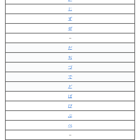
じ
ず
ぜ
–
だ
ぢ
づ
で
ど
ば
び
ぶ
べ
–