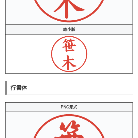
縮小版
行書体
PNG形式