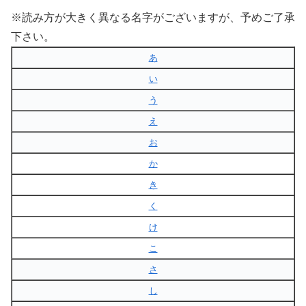
※読み方が大きく異なる名字がございますが、予めご了承
下さい。
あ
い
う
え
お
か
き
く
け
こ
さ
し