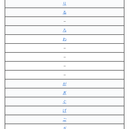
り
る
–
ろ
わ
–
–
–
–
が
ぎ
ぐ
げ
ご
ざ