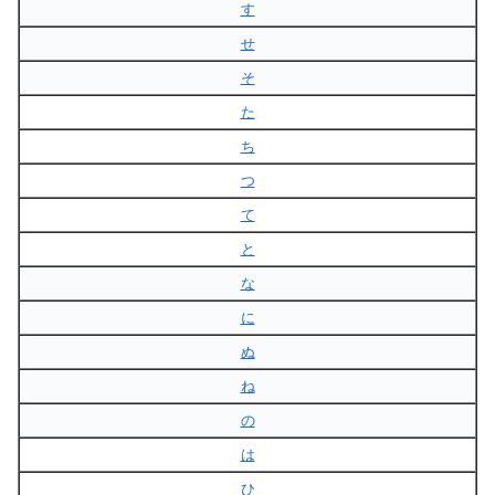
す
せ
そ
た
ち
つ
て
と
な
に
ぬ
ね
の
は
ひ