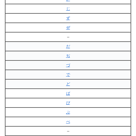
じ
ず
ぜ
–
だ
ぢ
づ
で
ど
ば
び
ぶ
べ
–