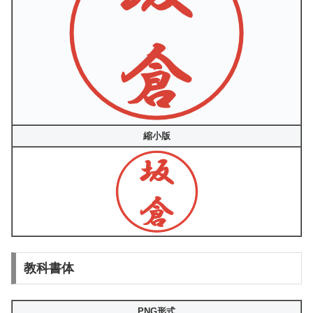
縮小版
教科書体
PNG形式