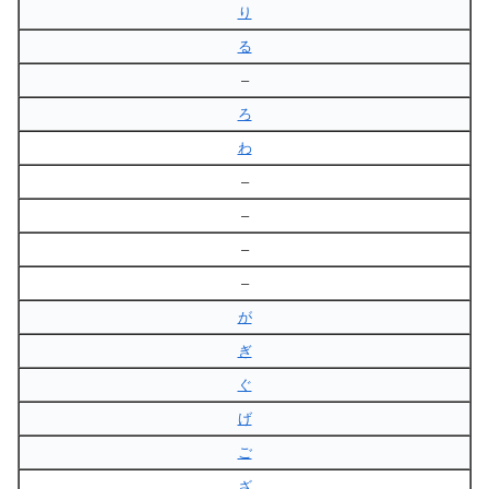
り
る
–
ろ
わ
–
–
–
–
が
ぎ
ぐ
げ
ご
ざ