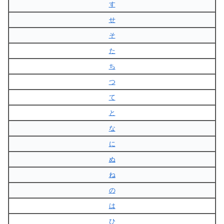
す
せ
そ
た
ち
つ
て
と
な
に
ぬ
ね
の
は
ひ