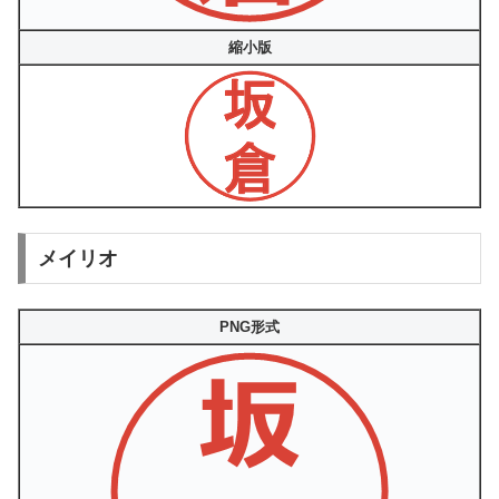
縮小版
メイリオ
PNG形式