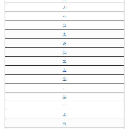
ふ
へ
ほ
ま
み
む
め
も
や
–
ゆ
–
よ
ら