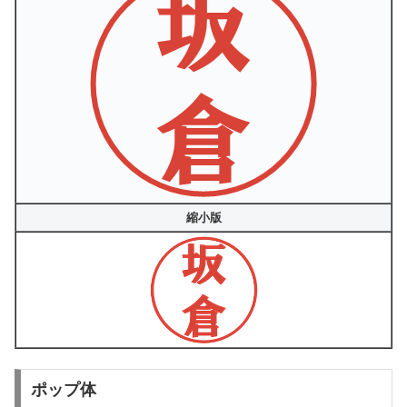
縮小版
ポップ体