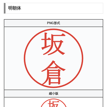
明朝体
PNG形式
縮小版