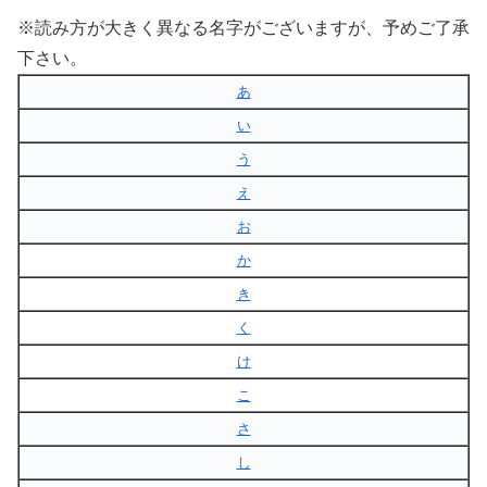
※読み方が大きく異なる名字がございますが、予めご了承
下さい。
あ
い
う
え
お
か
き
く
け
こ
さ
し