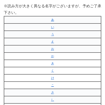
※読み方が大きく異なる名字がございますが、予めご了承
下さい。
あ
い
う
え
お
か
き
く
け
こ
さ
し