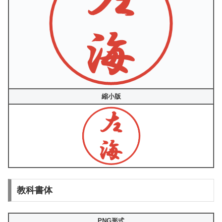
縮小版
教科書体
PNG形式