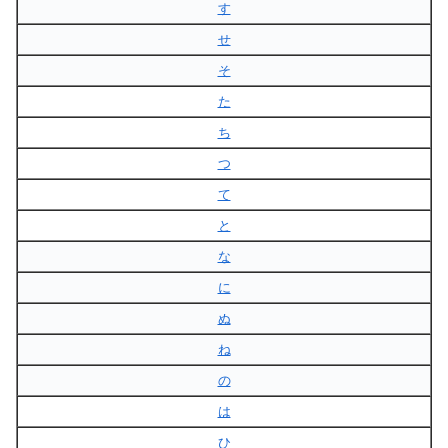
す
せ
そ
た
ち
つ
て
と
な
に
ぬ
ね
の
は
ひ