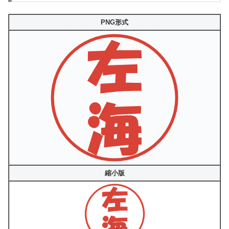
PNG形式
縮小版