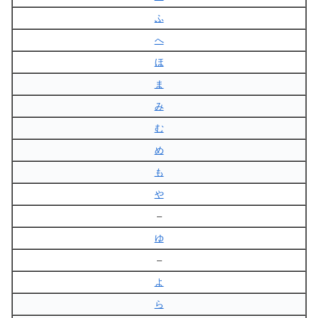
ふ
へ
ほ
ま
み
む
め
も
や
–
ゆ
–
よ
ら