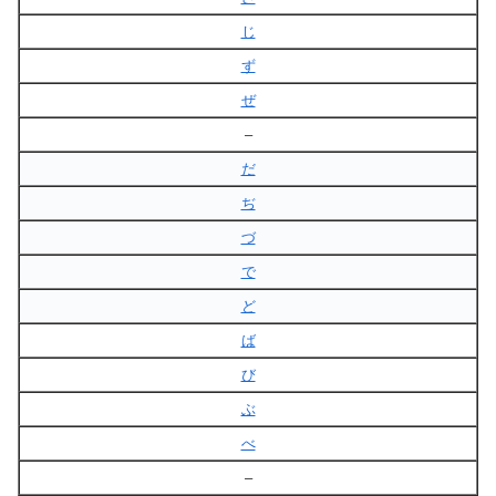
じ
ず
ぜ
–
だ
ぢ
づ
で
ど
ば
び
ぶ
べ
–