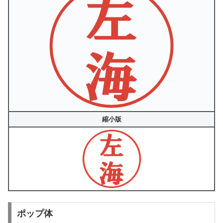
縮小版
ポップ体