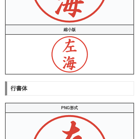
縮小版
行書体
PNG形式