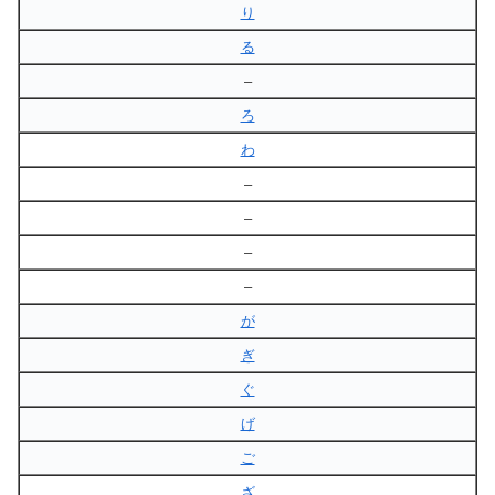
り
る
–
ろ
わ
–
–
–
–
が
ぎ
ぐ
げ
ご
ざ