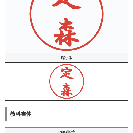
縮小版
教科書体
PNG形式