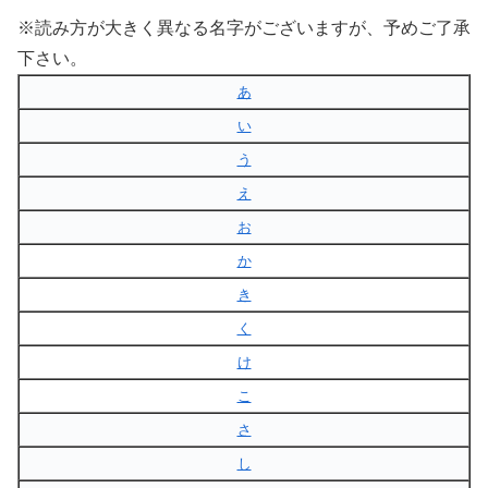
※読み方が大きく異なる名字がございますが、予めご了承
下さい。
あ
い
う
え
お
か
き
く
け
こ
さ
し