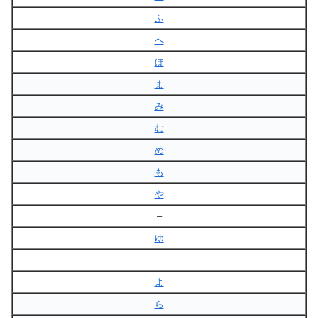
ふ
へ
ほ
ま
み
む
め
も
や
–
ゆ
–
よ
ら