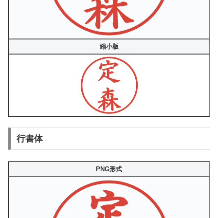
縮小版
行書体
PNG形式