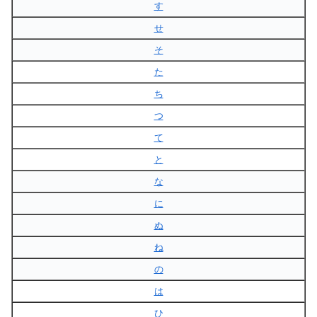
す
せ
そ
た
ち
つ
て
と
な
に
ぬ
ね
の
は
ひ