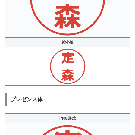
縮小版
プレゼンス体
PNG形式