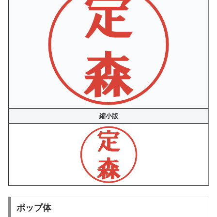
縮小版
ポップ体