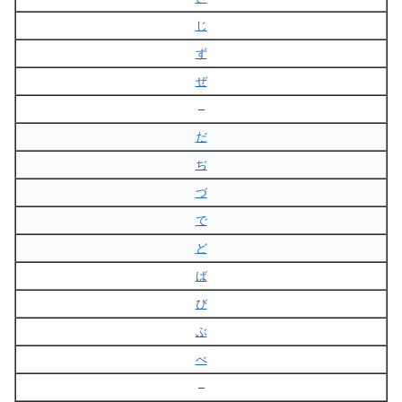
じ
ず
ぜ
–
だ
ぢ
づ
で
ど
ば
び
ぶ
べ
–