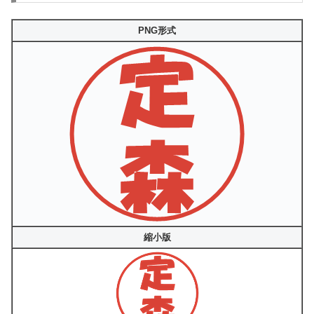
PNG形式
縮小版