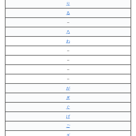
り
る
–
ろ
わ
–
–
–
–
が
ぎ
ぐ
げ
ご
ざ