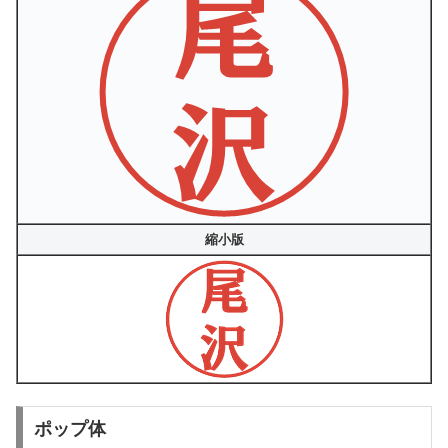
縮小版
ポップ体