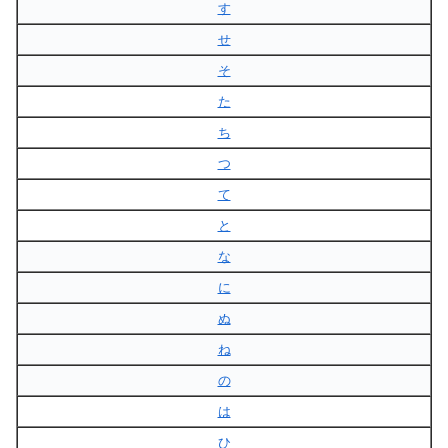
す
せ
そ
た
ち
つ
て
と
な
に
ぬ
ね
の
は
ひ