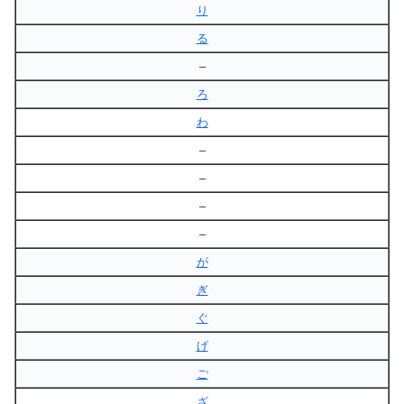
り
る
–
ろ
わ
–
–
–
–
が
ぎ
ぐ
げ
ご
ざ