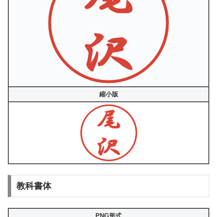
縮小版
教科書体
PNG形式