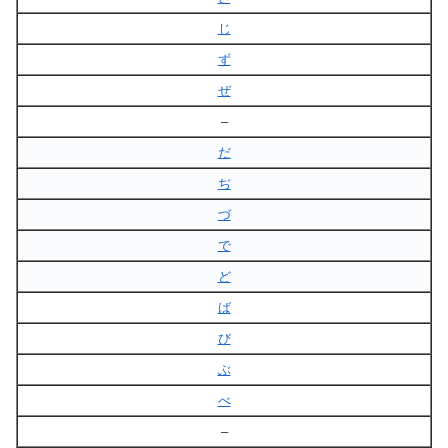
じ
ず
ぜ
–
だ
ぢ
づ
で
ど
ば
び
ぶ
べ
–