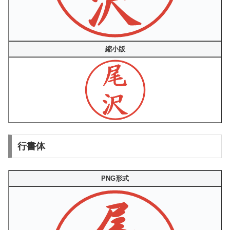
縮小版
行書体
PNG形式