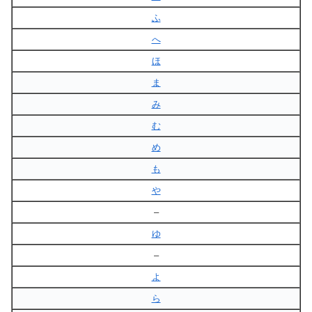
ふ
へ
ほ
ま
み
む
め
も
や
–
ゆ
–
よ
ら