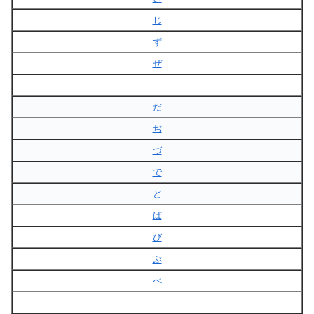
じ
ず
ぜ
–
だ
ぢ
づ
で
ど
ば
び
ぶ
べ
–