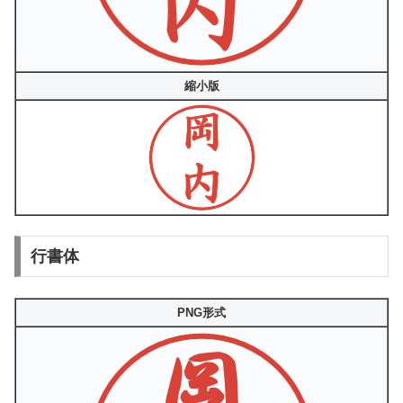
縮小版
行書体
PNG形式