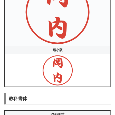
縮小版
教科書体
PNG形式