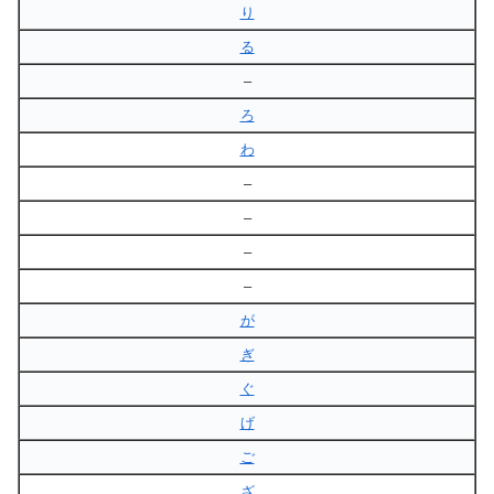
り
る
–
ろ
わ
–
–
–
–
が
ぎ
ぐ
げ
ご
ざ