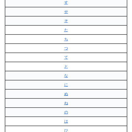
す
せ
そ
た
ち
つ
て
と
な
に
ぬ
ね
の
は
ひ