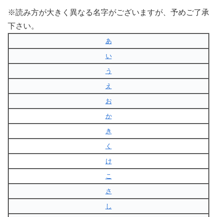
※読み方が大きく異なる名字がございますが、予めご了承
下さい。
あ
い
う
え
お
か
き
く
け
こ
さ
し