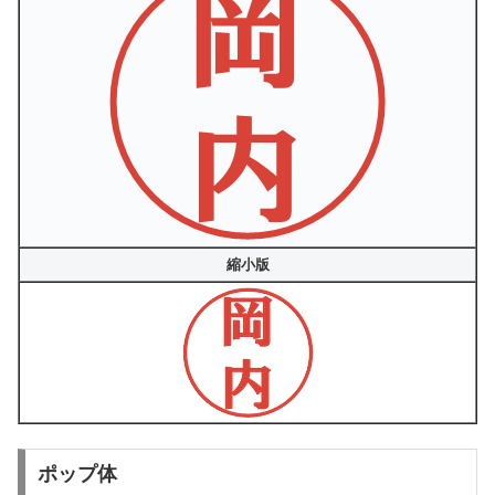
縮小版
ポップ体