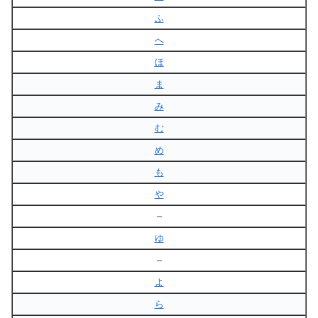
ふ
へ
ほ
ま
み
む
め
も
や
–
ゆ
–
よ
ら