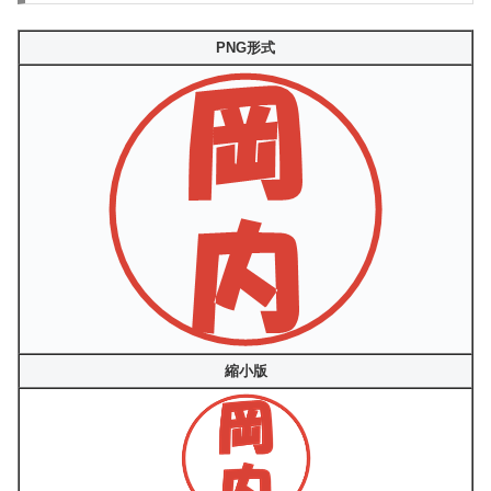
PNG形式
縮小版