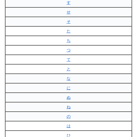
す
せ
そ
た
ち
つ
て
と
な
に
ぬ
ね
の
は
ひ