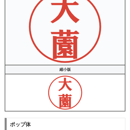
縮小版
ポップ体