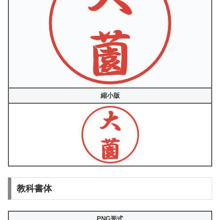
縮小版
教科書体
PNG形式