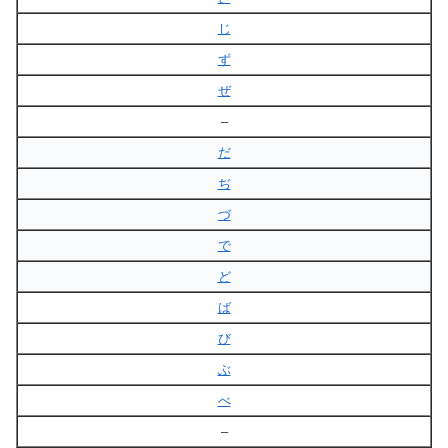
じ
ず
ぜ
–
だ
ぢ
づ
で
ど
ば
び
ぶ
べ
–