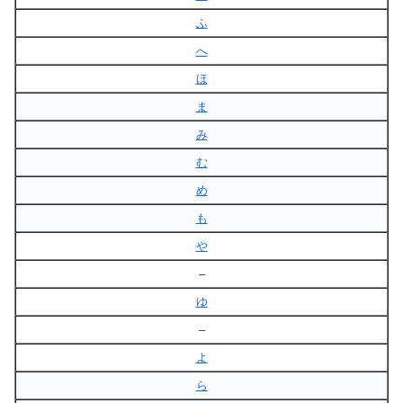
ふ
へ
ほ
ま
み
む
め
も
や
–
ゆ
–
よ
ら