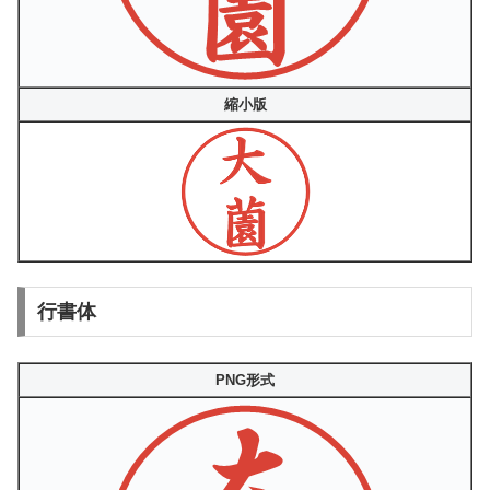
縮小版
行書体
PNG形式