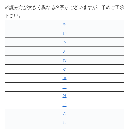
※読み方が大きく異なる名字がございますが、予めご了承
下さい。
あ
い
う
え
お
か
き
く
け
こ
さ
し