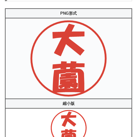
PNG形式
縮小版