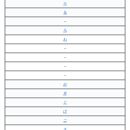
り
る
–
ろ
わ
–
–
–
–
が
ぎ
ぐ
げ
ご
ざ