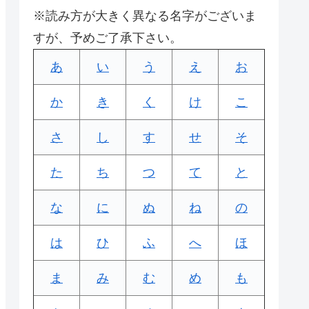
※読み方が大きく異なる名字がございま
すが、予めご了承下さい。
あ
い
う
え
お
か
き
く
け
こ
さ
し
す
せ
そ
た
ち
つ
て
と
な
に
ぬ
ね
の
は
ひ
ふ
へ
ほ
ま
み
む
め
も