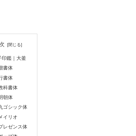
次
子印鑑｜大釜
楷書体
行書体
教科書体
明朝体
丸ゴシック体
メイリオ
プレゼンス体