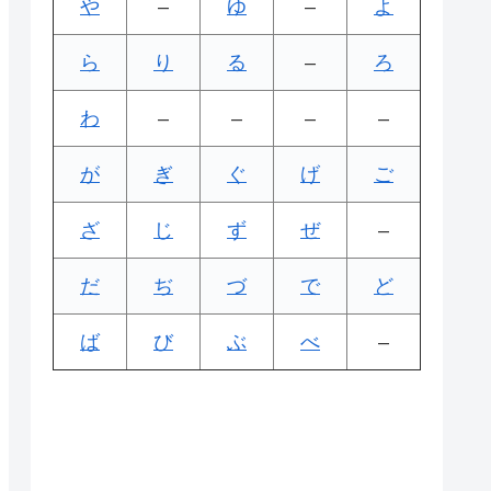
や
–
ゆ
–
よ
ら
り
る
–
ろ
わ
–
–
–
–
が
ぎ
ぐ
げ
ご
ざ
じ
ず
ぜ
–
だ
ぢ
づ
で
ど
ば
び
ぶ
べ
–