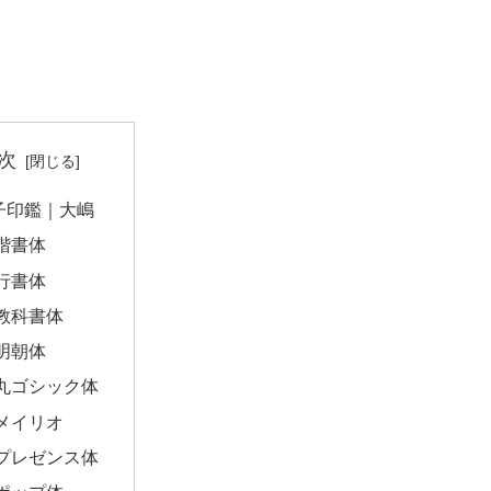
次
子印鑑｜大嶋
楷書体
行書体
教科書体
明朝体
丸ゴシック体
メイリオ
プレゼンス体