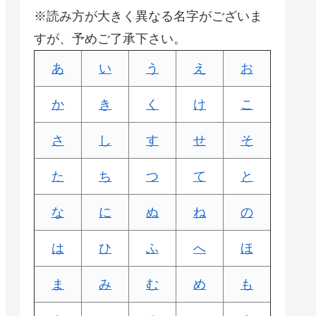
※読み方が大きく異なる名字がございま
すが、予めご了承下さい。
あ
い
う
え
お
か
き
く
け
こ
さ
し
す
せ
そ
た
ち
つ
て
と
な
に
ぬ
ね
の
は
ひ
ふ
へ
ほ
ま
み
む
め
も