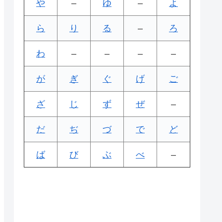
や
–
ゆ
–
よ
ら
り
る
–
ろ
わ
–
–
–
–
が
ぎ
ぐ
げ
ご
ざ
じ
ず
ぜ
–
だ
ぢ
づ
で
ど
ば
び
ぶ
べ
–