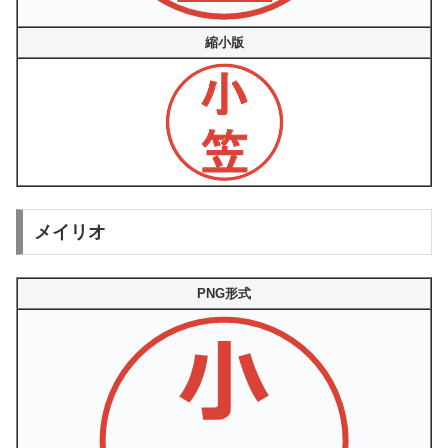
縮小版
メイリオ
PNG形式