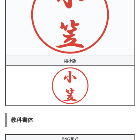
縮小版
教科書体
PNG形式