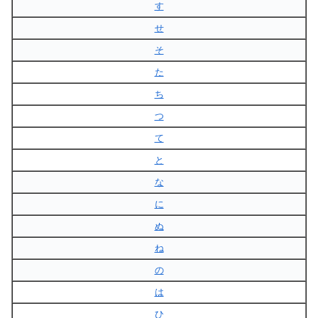
す
せ
そ
た
ち
つ
て
と
な
に
ぬ
ね
の
は
ひ