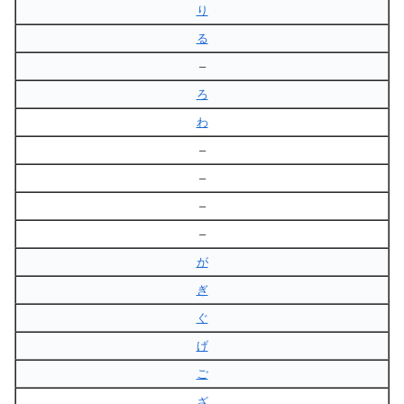
り
る
–
ろ
わ
–
–
–
–
が
ぎ
ぐ
げ
ご
ざ