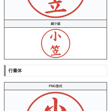
縮小版
行書体
PNG形式