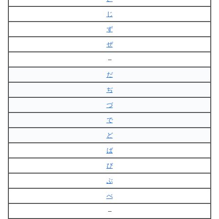
じ
ず
ぜ
–
だ
ぢ
づ
で
ど
ば
び
ぶ
べ
–