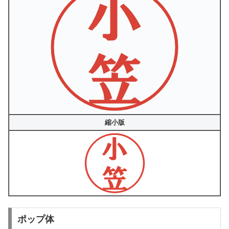
縮小版
ポップ体