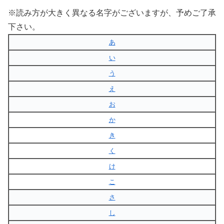
※読み方が大きく異なる名字がございますが、予めご了承
下さい。
あ
い
う
え
お
か
き
く
け
こ
さ
し