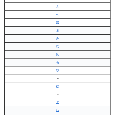
ふ
へ
ほ
ま
み
む
め
も
や
–
ゆ
–
よ
ら