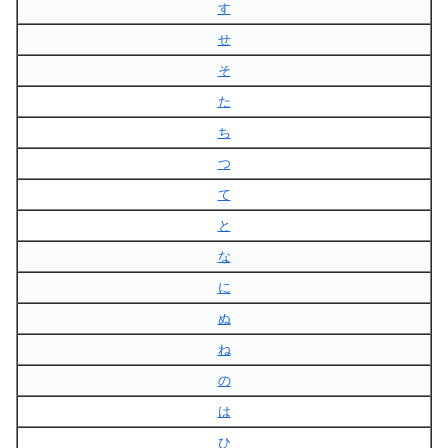
す
せ
そ
た
ち
つ
て
と
な
に
ぬ
ね
の
は
ひ