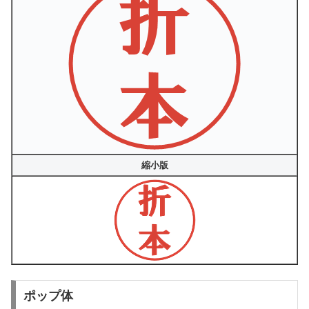
縮小版
ポップ体