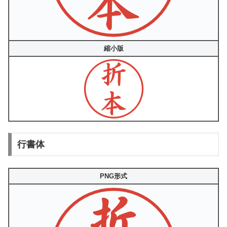
縮小版
行書体
PNG形式