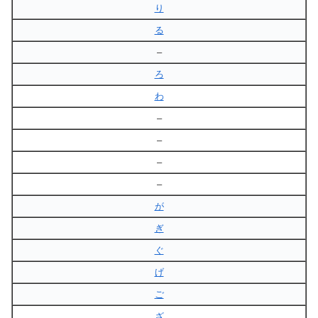
り
る
–
ろ
わ
–
–
–
–
が
ぎ
ぐ
げ
ご
ざ