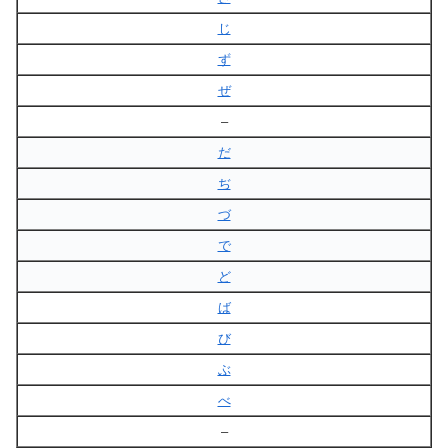
じ
ず
ぜ
–
だ
ぢ
づ
で
ど
ば
び
ぶ
べ
–