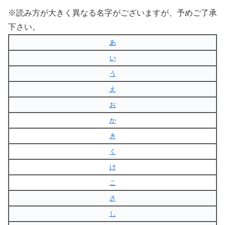
※読み方が大きく異なる名字がございますが、予めご了承
下さい。
あ
い
う
え
お
か
き
く
け
こ
さ
し