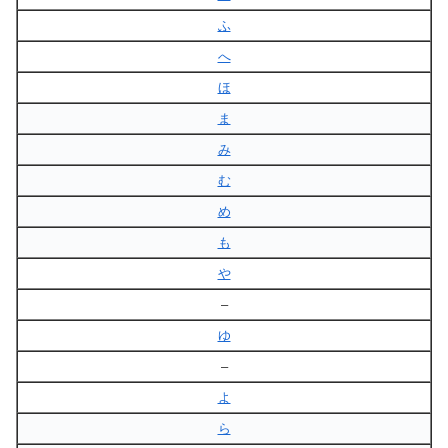
ふ
へ
ほ
ま
み
む
め
も
や
–
ゆ
–
よ
ら