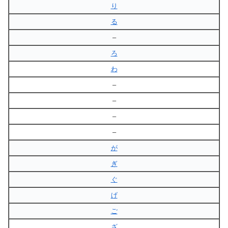
り
る
–
ろ
わ
–
–
–
–
が
ぎ
ぐ
げ
ご
ざ