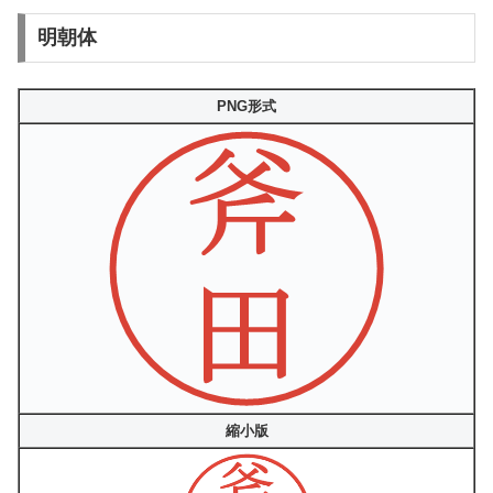
明朝体
PNG形式
縮小版