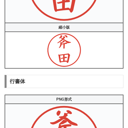
縮小版
行書体
PNG形式