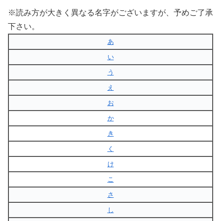
※読み方が大きく異なる名字がございますが、予めご了承
下さい。
あ
い
う
え
お
か
き
く
け
こ
さ
し