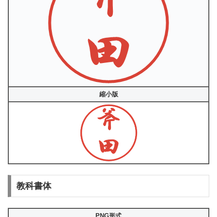
縮小版
教科書体
PNG形式