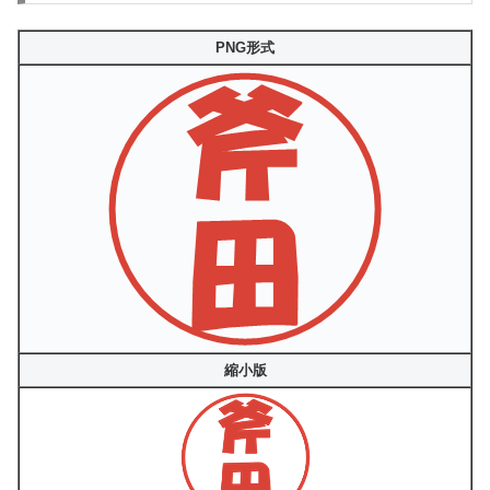
PNG形式
縮小版