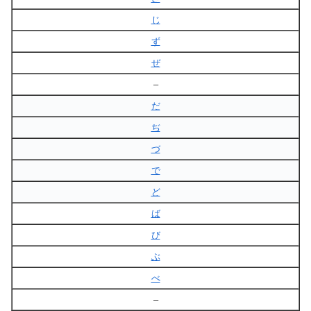
じ
ず
ぜ
–
だ
ぢ
づ
で
ど
ば
び
ぶ
べ
–