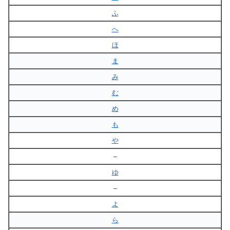
ふ
へ
ほ
ま
み
む
め
も
や
–
ゆ
–
よ
ら