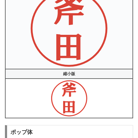
縮小版
ポップ体