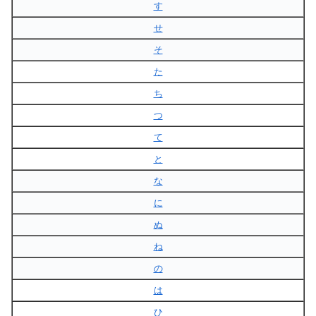
す
せ
そ
た
ち
つ
て
と
な
に
ぬ
ね
の
は
ひ