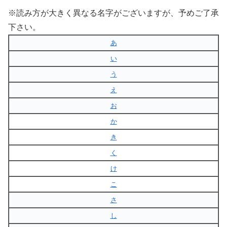
※読み方が大きく異なる名字がございますが、予めご了承
下さい。
あ
い
う
え
お
か
き
く
け
こ
さ
し