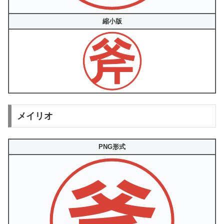
縮小版
メイリオ
PNG形式