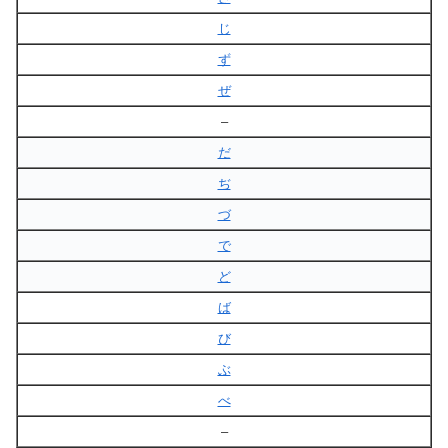
じ
ず
ぜ
–
だ
ぢ
づ
で
ど
ば
び
ぶ
べ
–