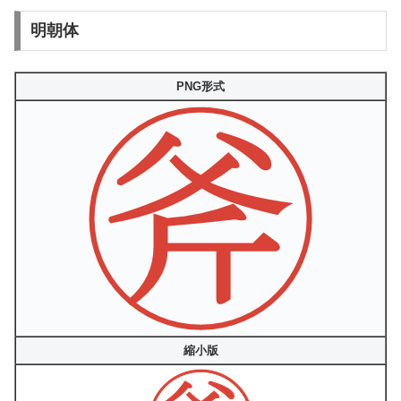
明朝体
PNG形式
縮小版