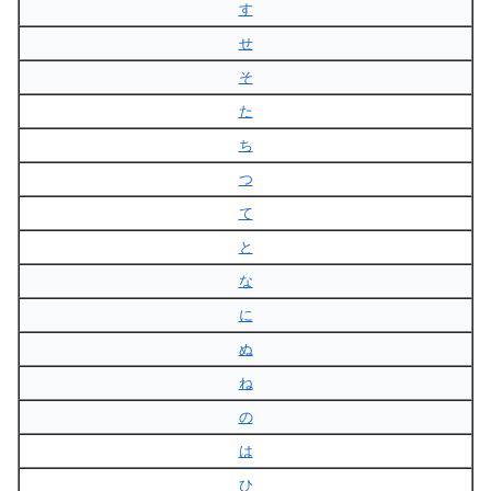
す
せ
そ
た
ち
つ
て
と
な
に
ぬ
ね
の
は
ひ