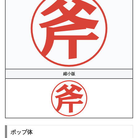
縮小版
ポップ体