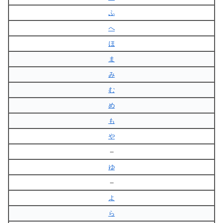
ふ
へ
ほ
ま
み
む
め
も
や
–
ゆ
–
よ
ら