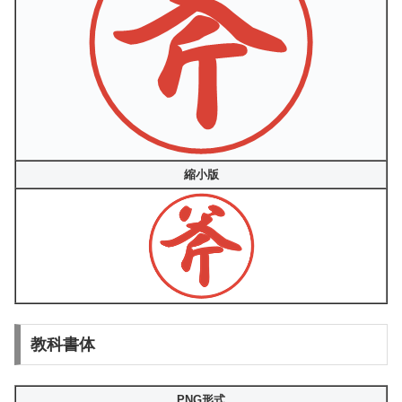
縮小版
教科書体
PNG形式