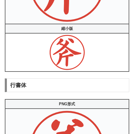
縮小版
行書体
PNG形式