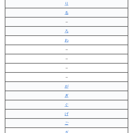
り
る
–
ろ
わ
–
–
–
–
が
ぎ
ぐ
げ
ご
ざ