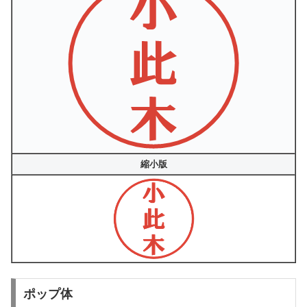
縮小版
ポップ体