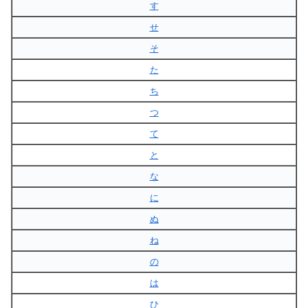
す
せ
そ
た
ち
つ
て
と
な
に
ぬ
ね
の
は
ひ