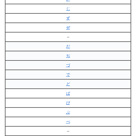
じ
ず
ぜ
–
だ
ぢ
づ
で
ど
ば
び
ぶ
べ
–