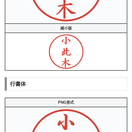
縮小版
行書体
PNG形式