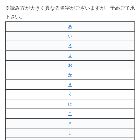
※読み方が大きく異なる名字がございますが、予めご了承
下さい。
あ
い
う
え
お
か
き
く
け
こ
さ
し