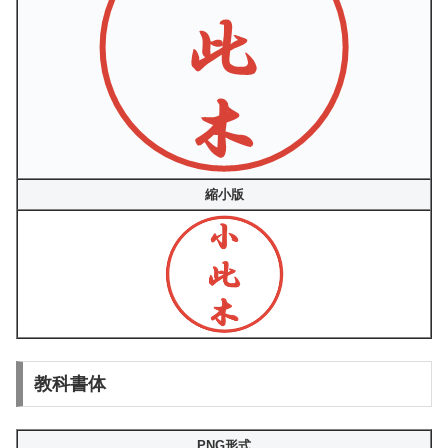
縮小版
教科書体
PNG形式