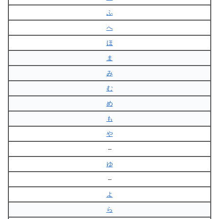
ふ
へ
ほ
ま
み
む
め
も
や
–
ゆ
–
よ
ら