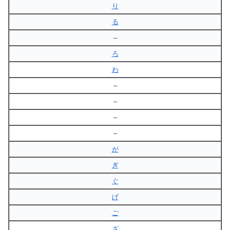
り
る
–
ろ
わ
–
–
–
–
が
ぎ
ぐ
げ
ご
ざ