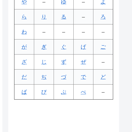
や
–
ゆ
–
よ
ら
り
る
–
ろ
わ
–
–
–
–
が
ぎ
ぐ
げ
ご
ざ
じ
ず
ぜ
–
だ
ぢ
づ
で
ど
ば
び
ぶ
べ
–