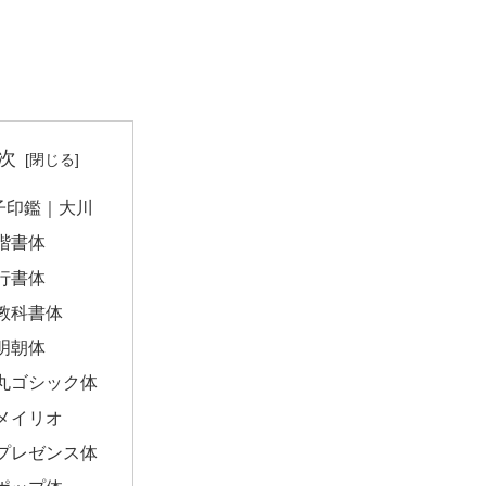
次
子印鑑｜大川
楷書体
行書体
教科書体
明朝体
丸ゴシック体
メイリオ
プレゼンス体