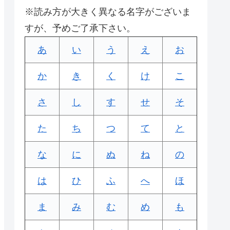
※読み方が大きく異なる名字がございま
すが、予めご了承下さい。
あ
い
う
え
お
か
き
く
け
こ
さ
し
す
せ
そ
た
ち
つ
て
と
な
に
ぬ
ね
の
は
ひ
ふ
へ
ほ
ま
み
む
め
も