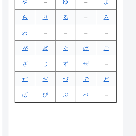
や
–
ゆ
–
よ
ら
り
る
–
ろ
わ
–
–
–
–
が
ぎ
ぐ
げ
ご
ざ
じ
ず
ぜ
–
だ
ぢ
づ
で
ど
ば
び
ぶ
べ
–