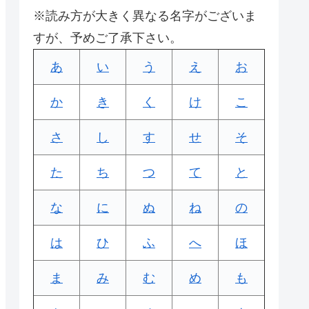
※読み方が大きく異なる名字がございま
すが、予めご了承下さい。
あ
い
う
え
お
か
き
く
け
こ
さ
し
す
せ
そ
た
ち
つ
て
と
な
に
ぬ
ね
の
は
ひ
ふ
へ
ほ
ま
み
む
め
も