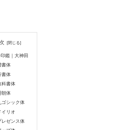
次
子印鑑｜大神田
楷書体
行書体
教科書体
明朝体
丸ゴシック体
メイリオ
プレゼンス体