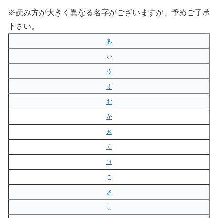
※読み方が大きく異なる名字がございますが、予めご了承
下さい。
あ
い
う
え
お
か
き
く
け
こ
さ
し