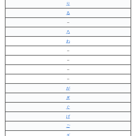
り
る
–
ろ
わ
–
–
–
–
が
ぎ
ぐ
げ
ご
ざ