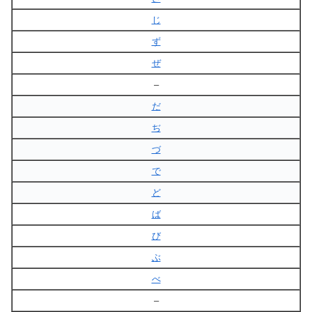
じ
ず
ぜ
–
だ
ぢ
づ
で
ど
ば
び
ぶ
べ
–