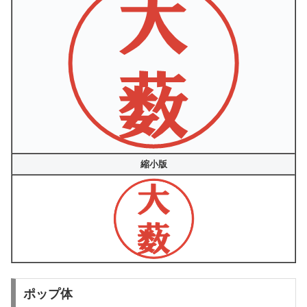
縮小版
ポップ体