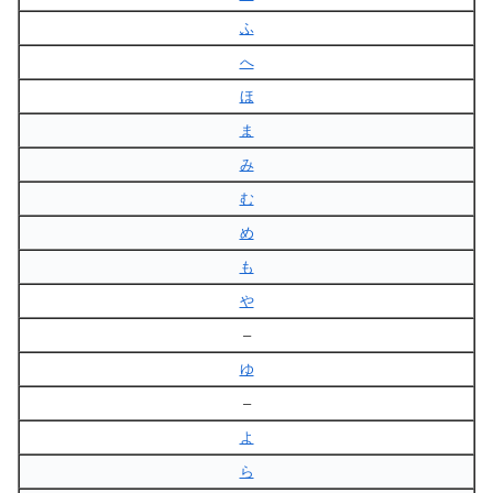
ふ
へ
ほ
ま
み
む
め
も
や
–
ゆ
–
よ
ら