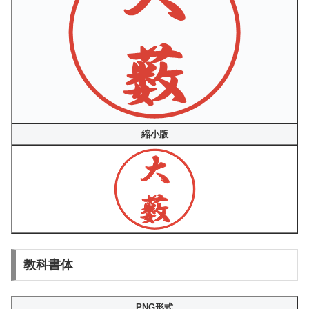
縮小版
教科書体
PNG形式