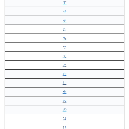
す
せ
そ
た
ち
つ
て
と
な
に
ぬ
ね
の
は
ひ