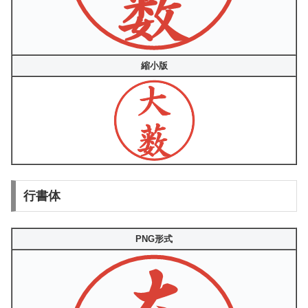
縮小版
行書体
PNG形式