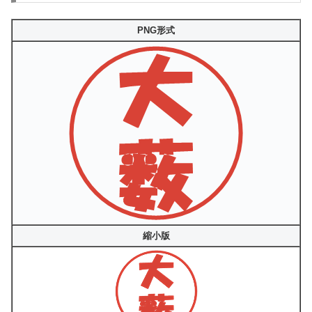
PNG形式
縮小版