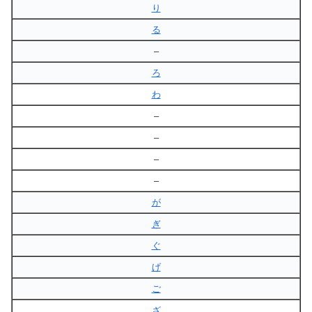
り
る
–
ろ
わ
–
–
–
–
が
ぎ
ぐ
げ
ご
ざ