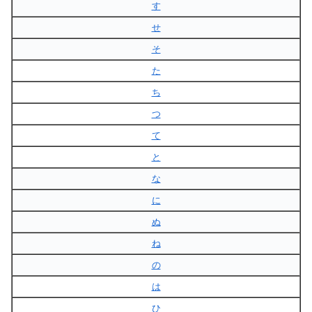
す
せ
そ
た
ち
つ
て
と
な
に
ぬ
ね
の
は
ひ