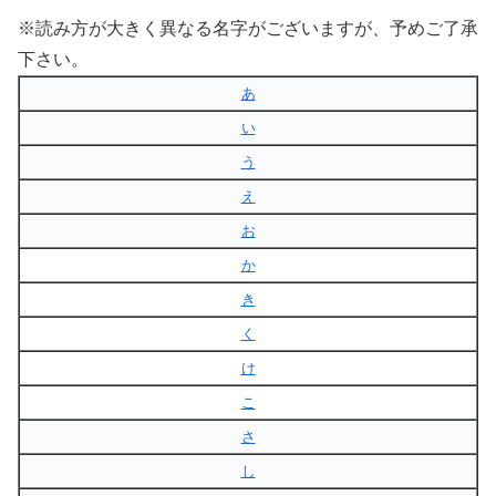
※読み方が大きく異なる名字がございますが、予めご了承
下さい。
あ
い
う
え
お
か
き
く
け
こ
さ
し