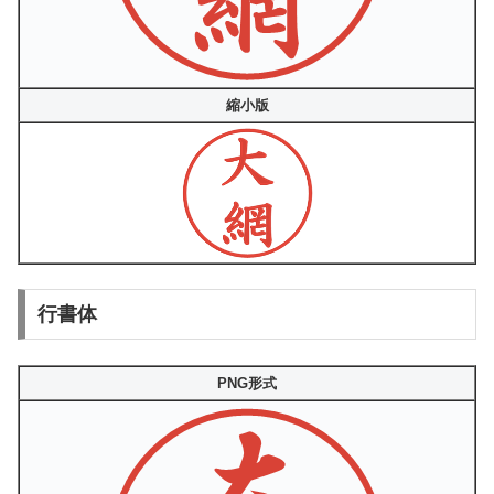
縮小版
行書体
PNG形式