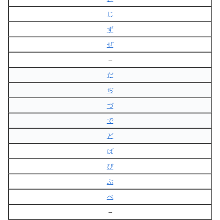
じ
ず
ぜ
–
だ
ぢ
づ
で
ど
ば
び
ぶ
べ
–