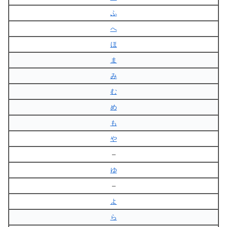
ふ
へ
ほ
ま
み
む
め
も
や
–
ゆ
–
よ
ら