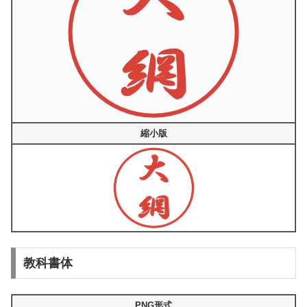
縮小版
教科書体
PNG形式