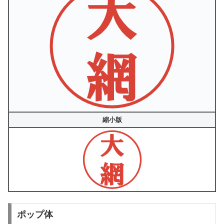
縮小版
ポップ体