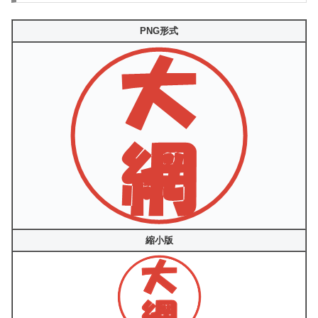
PNG形式
縮小版