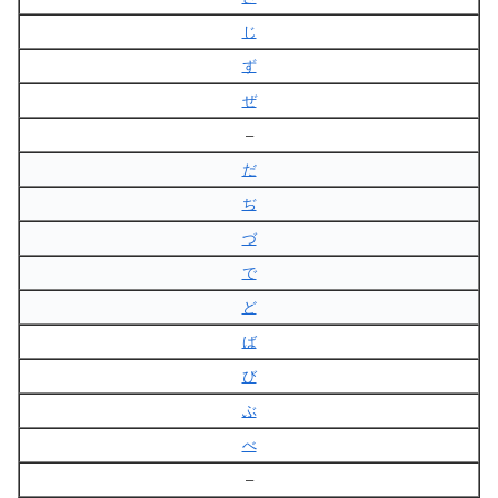
じ
ず
ぜ
–
だ
ぢ
づ
で
ど
ば
び
ぶ
べ
–