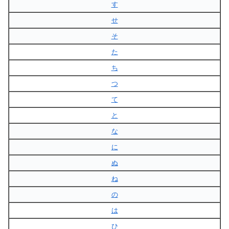
す
せ
そ
た
ち
つ
て
と
な
に
ぬ
ね
の
は
ひ