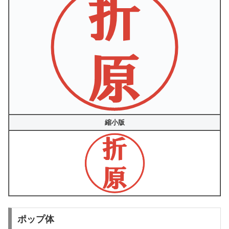
縮小版
ポップ体