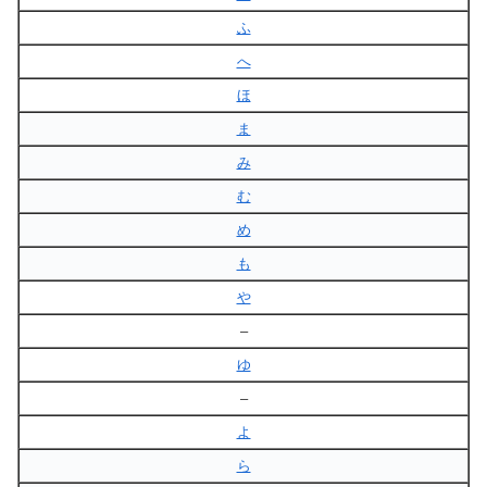
ふ
へ
ほ
ま
み
む
め
も
や
–
ゆ
–
よ
ら