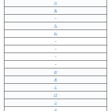
り
る
–
ろ
わ
–
–
–
–
が
ぎ
ぐ
げ
ご
ざ