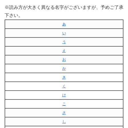
※読み方が大きく異なる名字がございますが、予めご了承
下さい。
あ
い
う
え
お
か
き
く
け
こ
さ
し