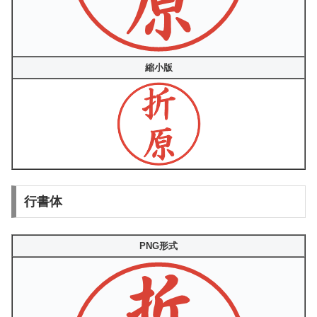
縮小版
行書体
PNG形式