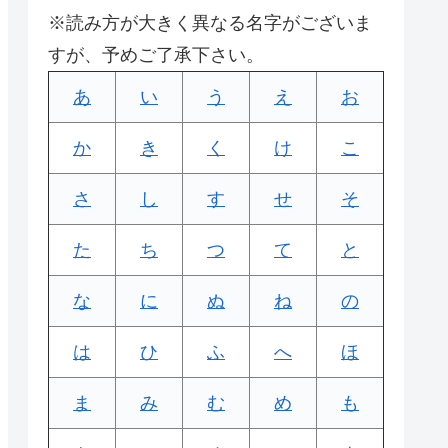
※読み方が大きく異なる名字がございま
すが、予めご了承下さい。
あ
い
う
え
お
か
き
く
け
こ
さ
し
す
せ
そ
た
ち
つ
て
と
な
に
ぬ
ね
の
は
ひ
ふ
へ
ほ
ま
み
む
め
も