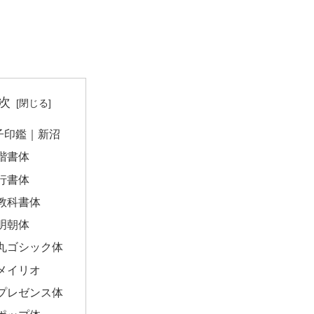
次
子印鑑｜新沼
楷書体
行書体
教科書体
明朝体
丸ゴシック体
メイリオ
プレゼンス体