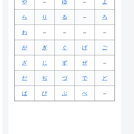
や
–
ゆ
–
よ
ら
り
る
–
ろ
わ
–
–
–
–
が
ぎ
ぐ
げ
ご
ざ
じ
ず
ぜ
–
だ
ぢ
づ
で
ど
ば
び
ぶ
べ
–