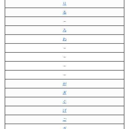
り
る
–
ろ
わ
–
–
–
–
が
ぎ
ぐ
げ
ご
ざ