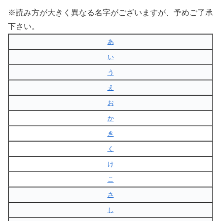
※読み方が大きく異なる名字がございますが、予めご了承
下さい。
あ
い
う
え
お
か
き
く
け
こ
さ
し