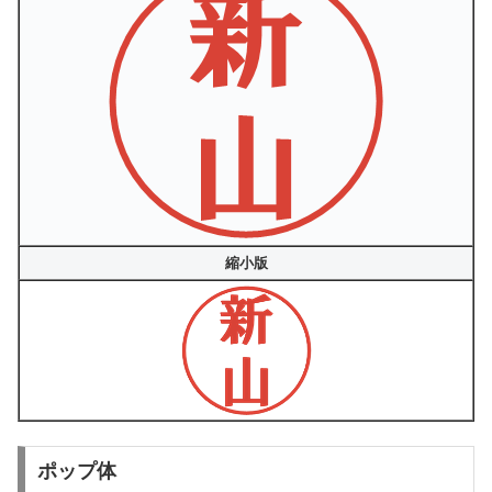
縮小版
ポップ体