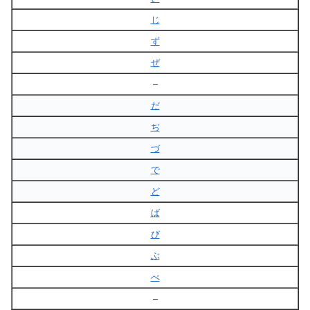
じ
ず
ぜ
–
だ
ぢ
づ
で
ど
ば
び
ぶ
べ
–