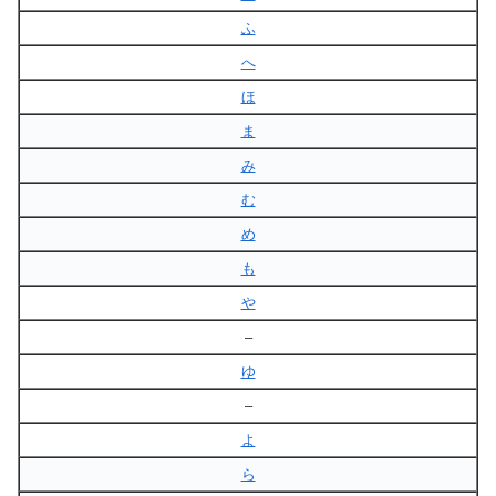
ふ
へ
ほ
ま
み
む
め
も
や
–
ゆ
–
よ
ら