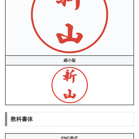
縮小版
教科書体
PNG形式