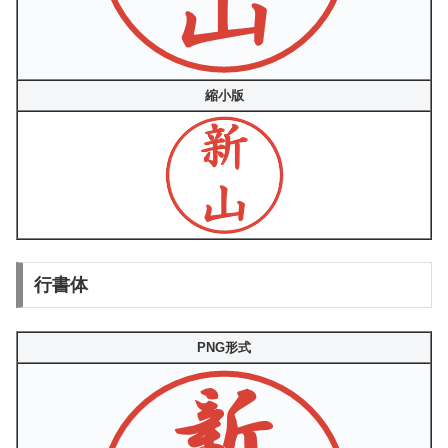
縮小版
行書体
PNG形式