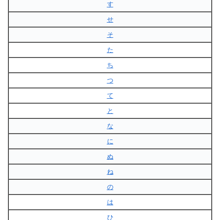
す
せ
そ
た
ち
つ
て
と
な
に
ぬ
ね
の
は
ひ