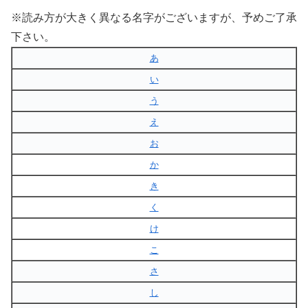
※読み方が大きく異なる名字がございますが、予めご了承
下さい。
あ
い
う
え
お
か
き
く
け
こ
さ
し