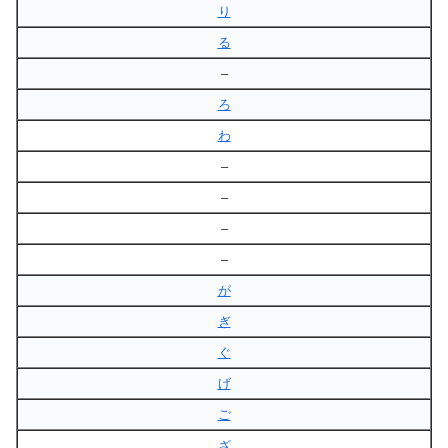
り
る
–
ろ
わ
–
–
–
–
が
ぎ
ぐ
げ
ご
ざ