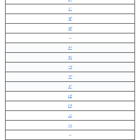
じ
ず
ぜ
–
だ
ぢ
づ
で
ど
ば
び
ぶ
べ
–