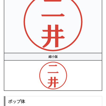
縮小版
ポップ体