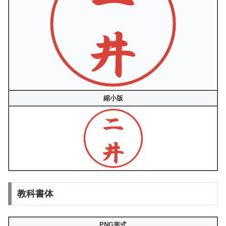
縮小版
教科書体
PNG形式