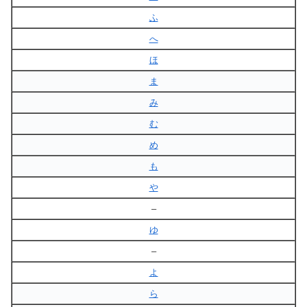
ふ
へ
ほ
ま
み
む
め
も
や
–
ゆ
–
よ
ら