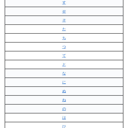
す
せ
そ
た
ち
つ
て
と
な
に
ぬ
ね
の
は
ひ