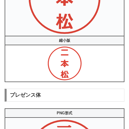
縮小版
プレゼンス体
PNG形式