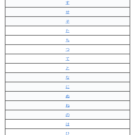
す
せ
そ
た
ち
つ
て
と
な
に
ぬ
ね
の
は
ひ