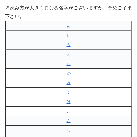
※読み方が大きく異なる名字がございますが、予めご了承
下さい。
あ
い
う
え
お
か
き
く
け
こ
さ
し