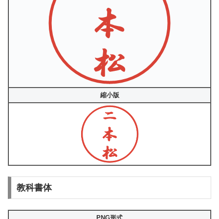
縮小版
教科書体
PNG形式