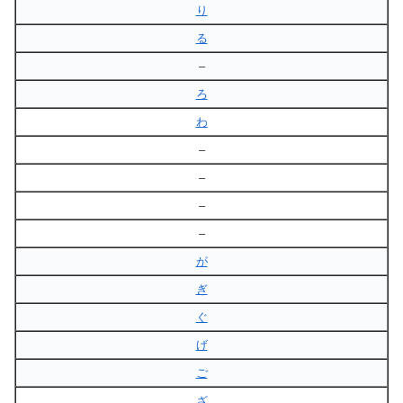
り
る
–
ろ
わ
–
–
–
–
が
ぎ
ぐ
げ
ご
ざ