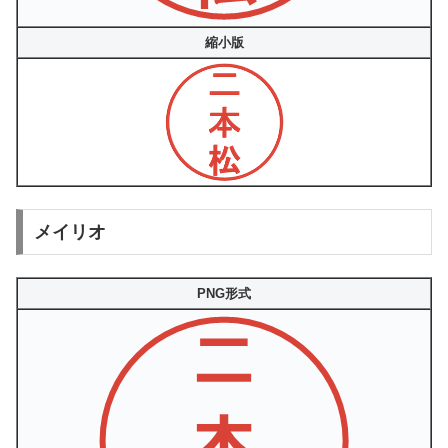
縮小版
メイリオ
PNG形式