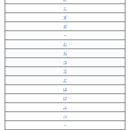
じ
ず
ぜ
–
だ
ぢ
づ
で
ど
ば
び
ぶ
べ
–