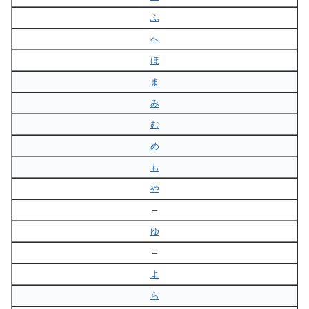
ふ
へ
ほ
ま
み
む
め
も
や
–
ゆ
–
よ
ら