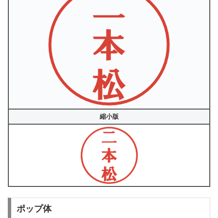
縮小版
ポップ体