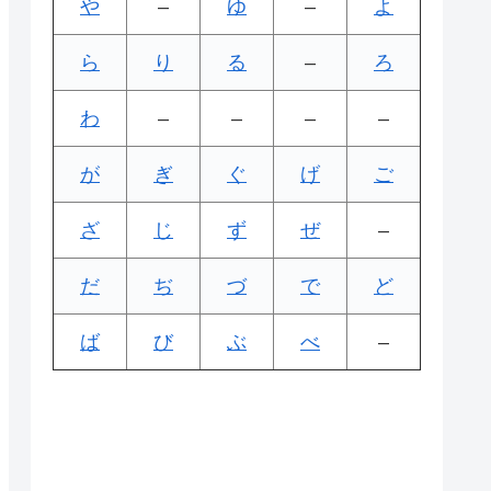
や
–
ゆ
–
よ
ら
り
る
–
ろ
わ
–
–
–
–
が
ぎ
ぐ
げ
ご
ざ
じ
ず
ぜ
–
だ
ぢ
づ
で
ど
ば
び
ぶ
べ
–