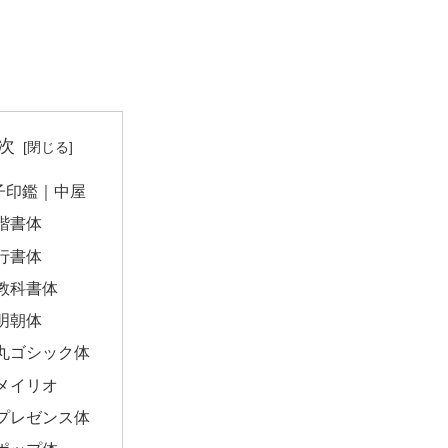
次
子印鑑｜中屋
楷書体
行書体
教科書体
明朝体
丸ゴシック体
メイリオ
プレゼンス体