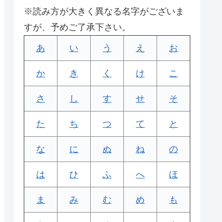
※読み方が大きく異なる名字がございま
すが、予めご了承下さい。
あ
い
う
え
お
か
き
く
け
こ
さ
し
す
せ
そ
た
ち
つ
て
と
な
に
ぬ
ね
の
は
ひ
ふ
へ
ほ
ま
み
む
め
も