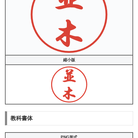
縮小版
教科書体
PNG形式