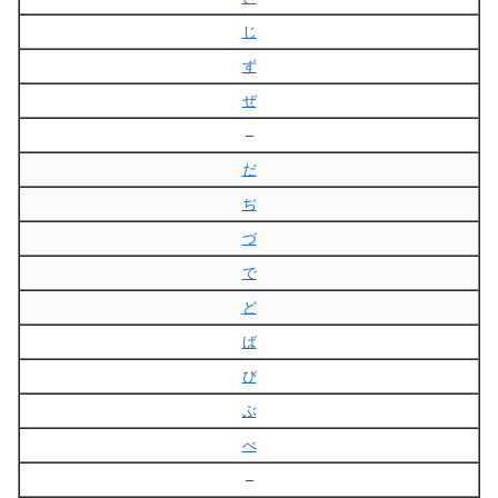
じ
ず
ぜ
–
だ
ぢ
づ
で
ど
ば
び
ぶ
べ
–