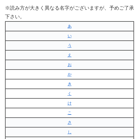
※読み方が大きく異なる名字がございますが、予めご了承
下さい。
あ
い
う
え
お
か
き
く
け
こ
さ
し