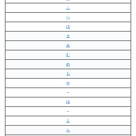
ふ
へ
ほ
ま
み
む
め
も
や
–
ゆ
–
よ
ら