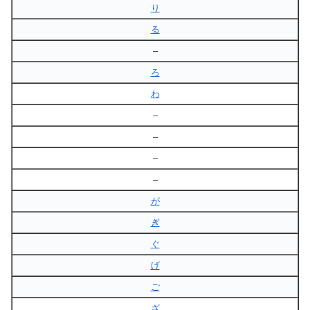
り
る
–
ろ
わ
–
–
–
–
が
ぎ
ぐ
げ
ご
ざ