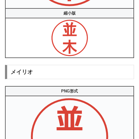
縮小版
メイリオ
PNG形式