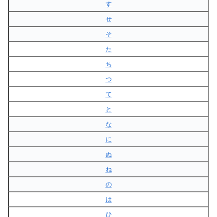
す
せ
そ
た
ち
つ
て
と
な
に
ぬ
ね
の
は
ひ