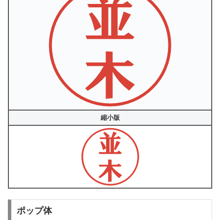
縮小版
ポップ体