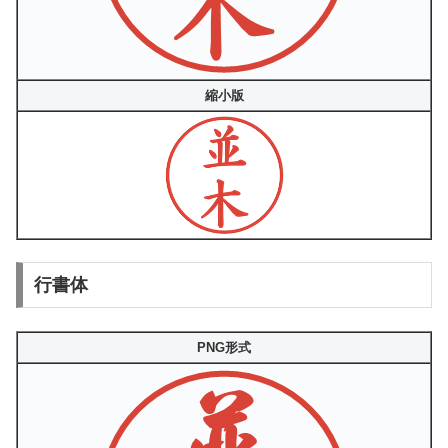
縮小版
行書体
PNG形式