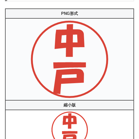
PNG形式
縮小版