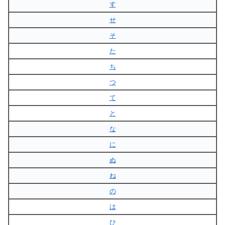
す
せ
そ
た
ち
つ
て
と
な
に
ぬ
ね
の
は
ひ