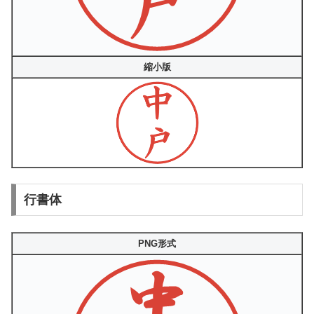
縮小版
行書体
PNG形式