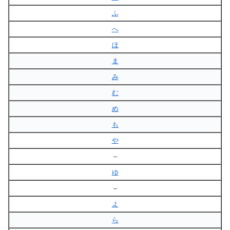
ふ
へ
ほ
ま
み
む
め
も
や
–
ゆ
–
よ
ら