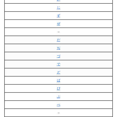
じ
ず
ぜ
–
だ
ぢ
づ
で
ど
ば
び
ぶ
べ
–