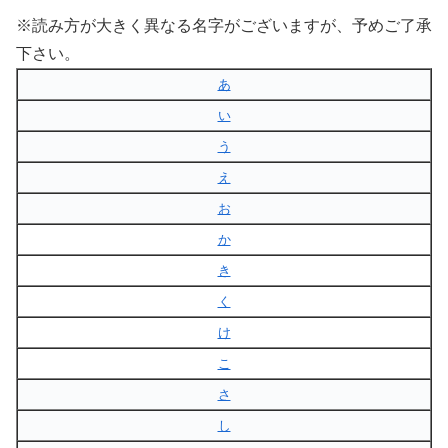
※読み方が大きく異なる名字がございますが、予めご了承
下さい。
あ
い
う
え
お
か
き
く
け
こ
さ
し