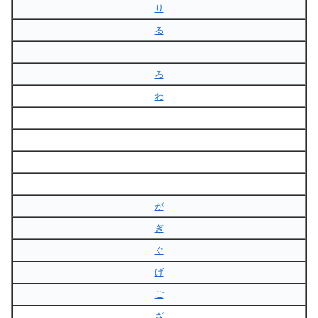
り
る
–
ろ
わ
–
–
–
–
が
ぎ
ぐ
げ
ご
ざ