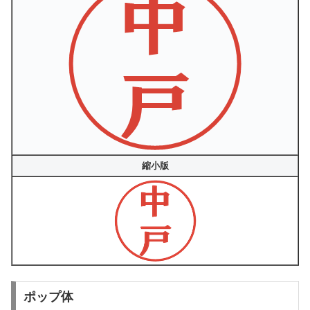
縮小版
ポップ体