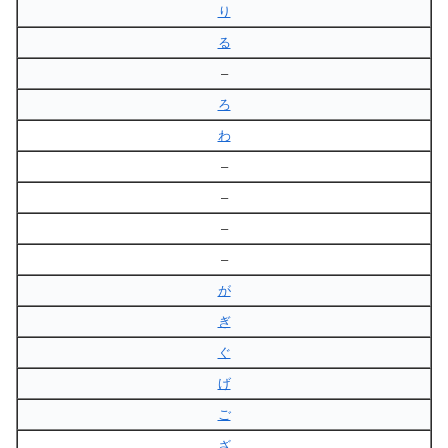
り
る
–
ろ
わ
–
–
–
–
が
ぎ
ぐ
げ
ご
ざ