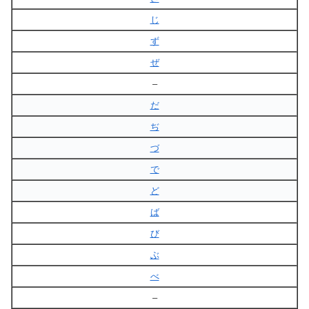
じ
ず
ぜ
–
だ
ぢ
づ
で
ど
ば
び
ぶ
べ
–