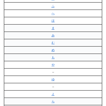
ふ
へ
ほ
ま
み
む
め
も
や
–
ゆ
–
よ
ら