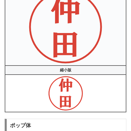
縮小版
ポップ体