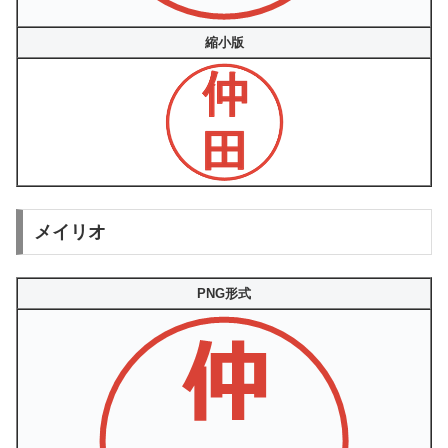
縮小版
メイリオ
PNG形式