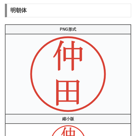
明朝体
PNG形式
縮小版