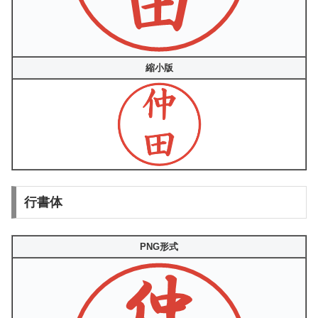
縮小版
行書体
PNG形式