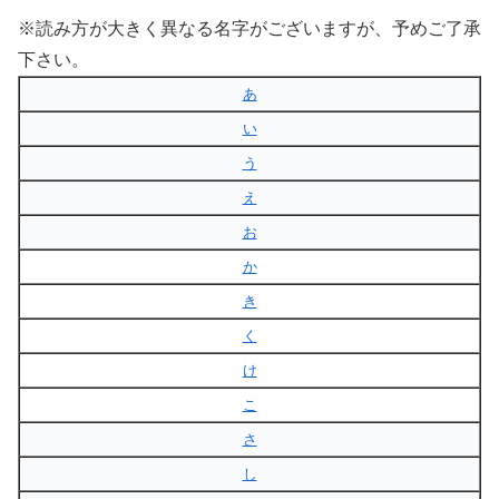
※読み方が大きく異なる名字がございますが、予めご了承
下さい。
あ
い
う
え
お
か
き
く
け
こ
さ
し