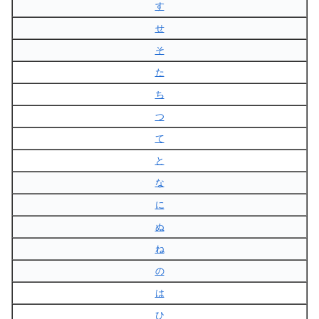
す
せ
そ
た
ち
つ
て
と
な
に
ぬ
ね
の
は
ひ