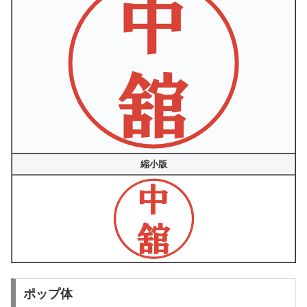
縮小版
ポップ体