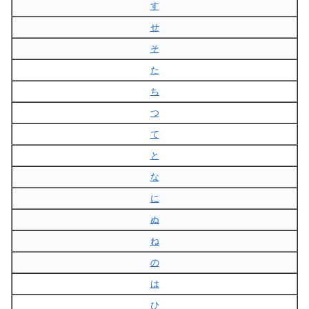
す
せ
そ
た
ち
つ
て
と
な
に
ぬ
ね
の
は
ひ