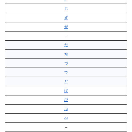
じ
ず
ぜ
–
だ
ぢ
づ
で
ど
ば
び
ぶ
べ
–