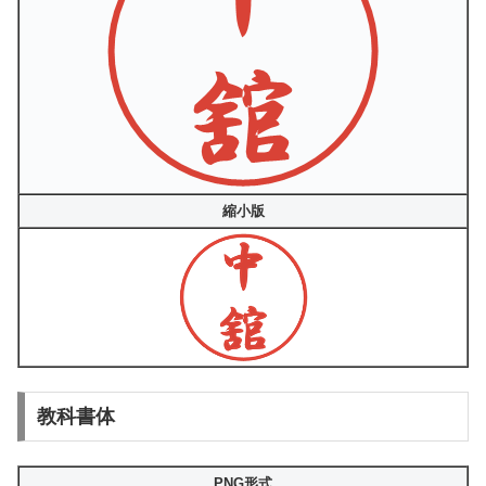
縮小版
教科書体
PNG形式