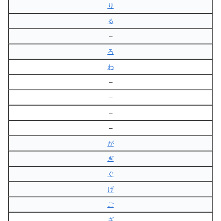
り
る
–
ろ
わ
–
–
–
–
が
ぎ
ぐ
げ
ご
ざ