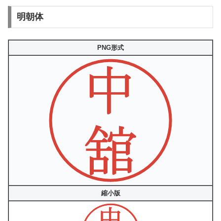
明朝体
PNG形式
縮小版