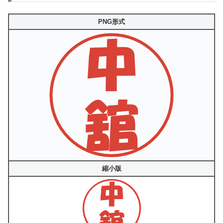
PNG形式
縮小版