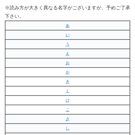
※読み方が大きく異なる名字がございますが、予めご了承
下さい。
あ
い
う
え
お
か
き
く
け
こ
さ
し