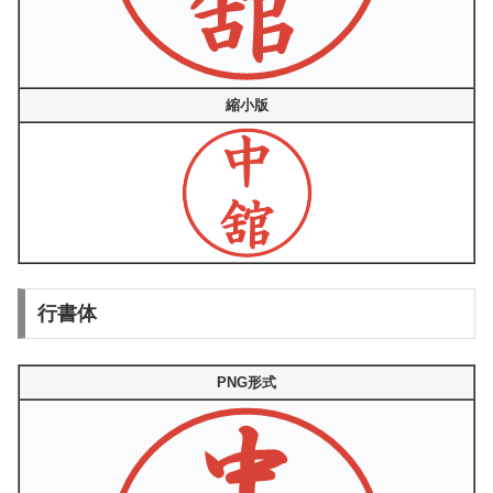
縮小版
行書体
PNG形式