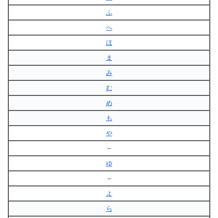
ふ
へ
ほ
ま
み
む
め
も
や
–
ゆ
–
よ
ら