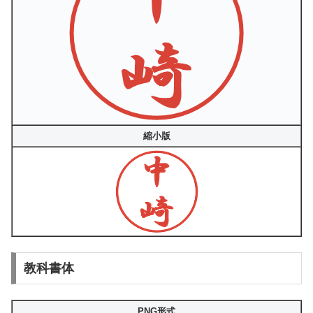
縮小版
教科書体
PNG形式