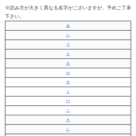
※読み方が大きく異なる名字がございますが、予めご了承
下さい。
あ
い
う
え
お
か
き
く
け
こ
さ
し