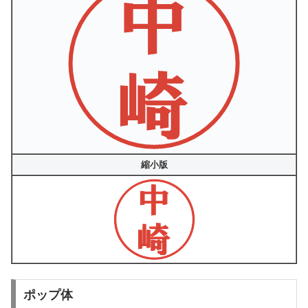
縮小版
ポップ体