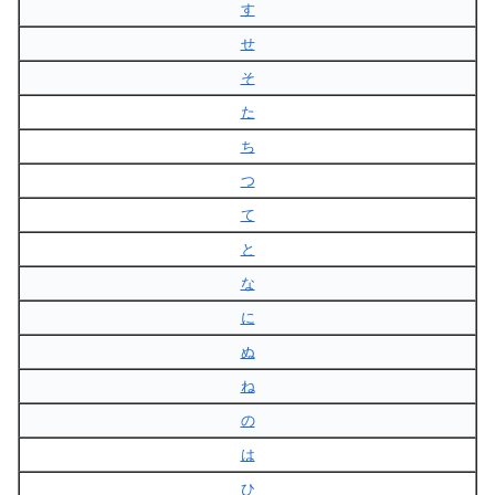
す
せ
そ
た
ち
つ
て
と
な
に
ぬ
ね
の
は
ひ