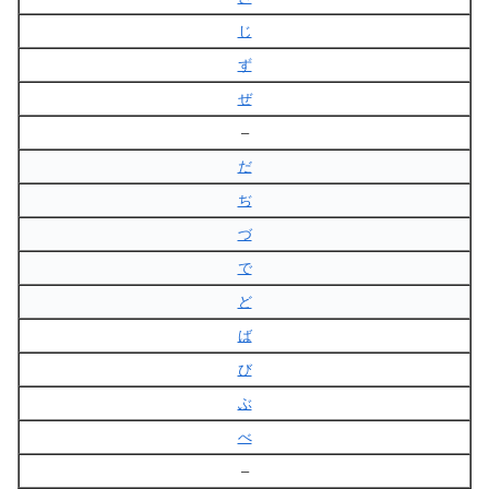
じ
ず
ぜ
–
だ
ぢ
づ
で
ど
ば
び
ぶ
べ
–