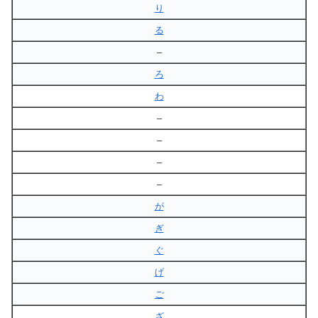
り
る
–
ろ
わ
–
–
–
–
が
ぎ
ぐ
げ
ご
ざ