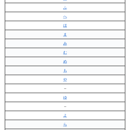
ふ
へ
ほ
ま
み
む
め
も
や
–
ゆ
–
よ
ら