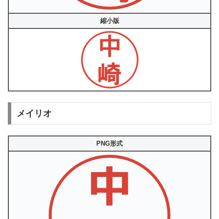
縮小版
メイリオ
PNG形式