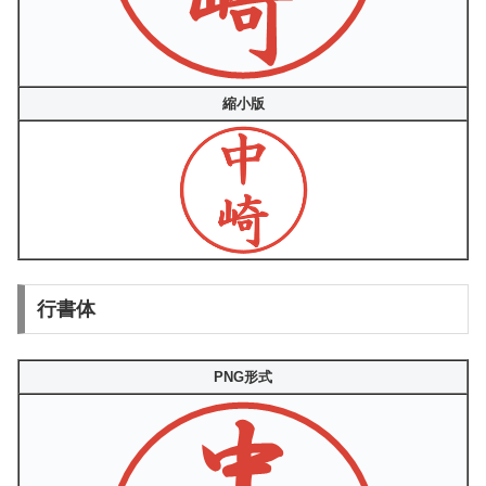
縮小版
行書体
PNG形式