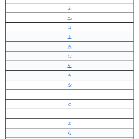
ふ
へ
ほ
ま
み
む
め
も
や
–
ゆ
–
よ
ら