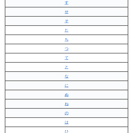
す
せ
そ
た
ち
つ
て
と
な
に
ぬ
ね
の
は
ひ