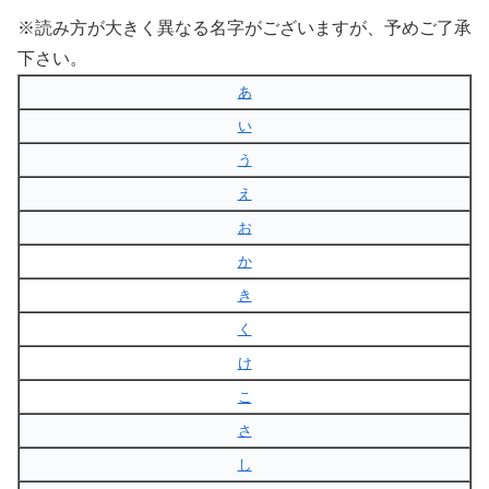
※読み方が大きく異なる名字がございますが、予めご了承
下さい。
あ
い
う
え
お
か
き
く
け
こ
さ
し