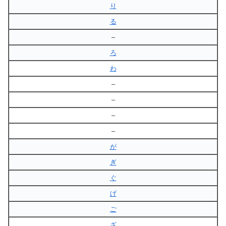
り
る
–
ろ
わ
–
–
–
–
が
ぎ
ぐ
げ
ご
ざ