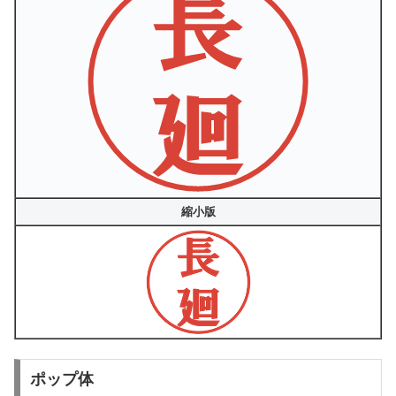
縮小版
ポップ体