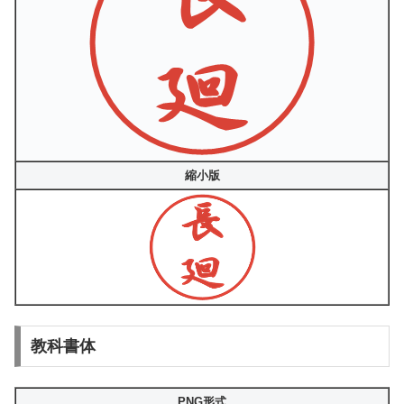
縮小版
教科書体
PNG形式