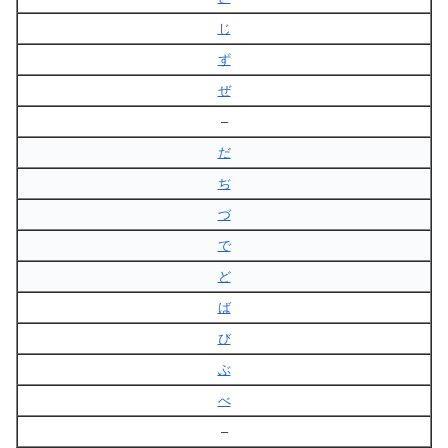
じ
ず
ぜ
–
だ
ぢ
づ
で
ど
ば
び
ぶ
べ
–