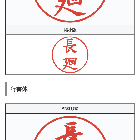
縮小版
行書体
PNG形式