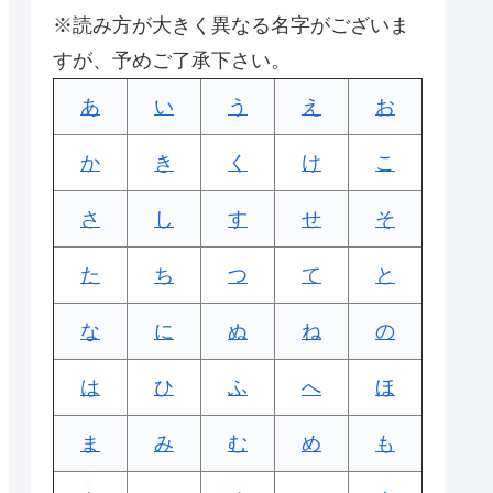
※読み方が大きく異なる名字がございま
すが、予めご了承下さい。
あ
い
う
え
お
か
き
く
け
こ
さ
し
す
せ
そ
た
ち
つ
て
と
な
に
ぬ
ね
の
は
ひ
ふ
へ
ほ
ま
み
む
め
も