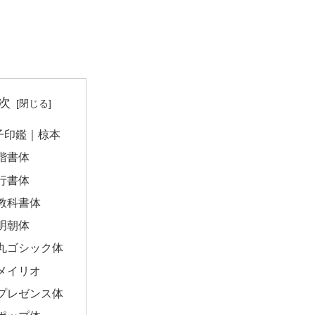
次
子印鑑｜椋本
楷書体
行書体
教科書体
明朝体
丸ゴシック体
メイリオ
プレゼンス体