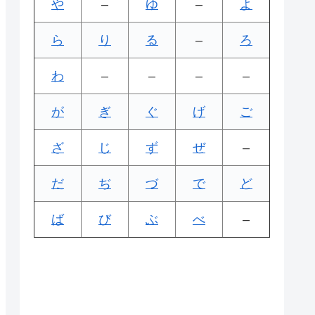
や
–
ゆ
–
よ
ら
り
る
–
ろ
わ
–
–
–
–
が
ぎ
ぐ
げ
ご
ざ
じ
ず
ぜ
–
だ
ぢ
づ
で
ど
ば
び
ぶ
べ
–