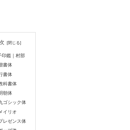
次
子印鑑｜村部
楷書体
行書体
教科書体
明朝体
丸ゴシック体
メイリオ
プレゼンス体