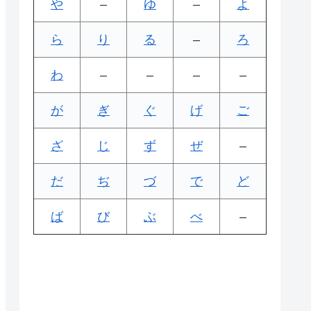
や
–
ゆ
–
よ
ら
り
る
–
ろ
わ
–
–
–
–
が
ぎ
ぐ
げ
ご
ざ
じ
ず
ぜ
–
だ
ぢ
づ
で
ど
ば
び
ぶ
べ
–