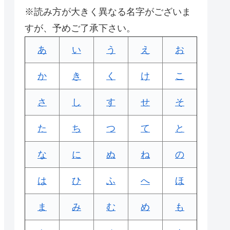
※読み方が大きく異なる名字がございま
すが、予めご了承下さい。
あ
い
う
え
お
か
き
く
け
こ
さ
し
す
せ
そ
た
ち
つ
て
と
な
に
ぬ
ね
の
は
ひ
ふ
へ
ほ
ま
み
む
め
も