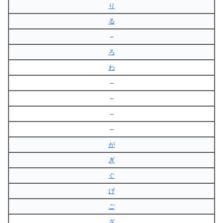
り
る
–
ろ
わ
–
–
–
–
が
ぎ
ぐ
げ
ご
ざ