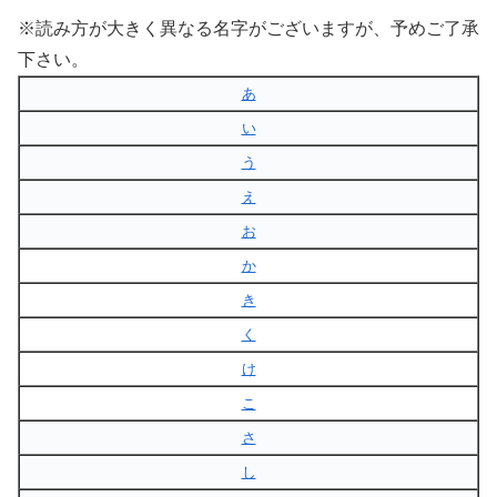
※読み方が大きく異なる名字がございますが、予めご了承
下さい。
あ
い
う
え
お
か
き
く
け
こ
さ
し