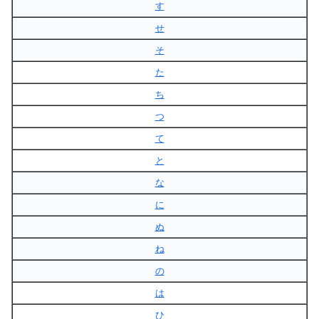
す
せ
そ
た
ち
つ
て
と
な
に
ぬ
ね
の
は
ひ