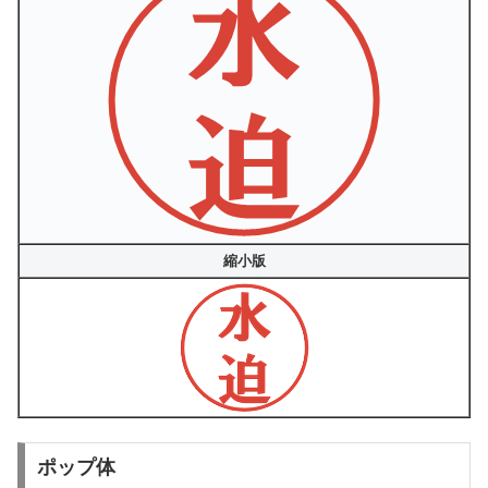
縮小版
ポップ体