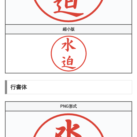
縮小版
行書体
PNG形式