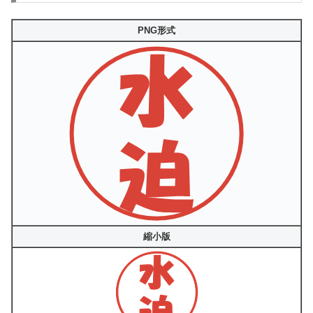
PNG形式
縮小版