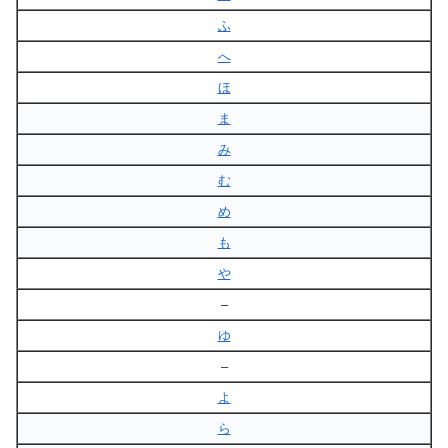
ふ
へ
ほ
ま
み
む
め
も
や
–
ゆ
–
よ
ら