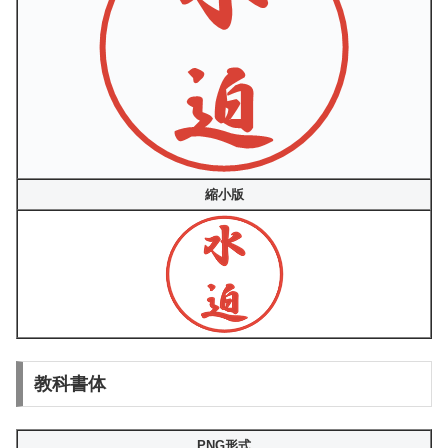
縮小版
教科書体
PNG形式