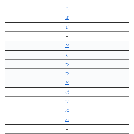
じ
ず
ぜ
–
だ
ぢ
づ
で
ど
ば
び
ぶ
べ
–