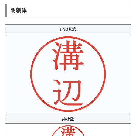
明朝体
PNG形式
縮小版