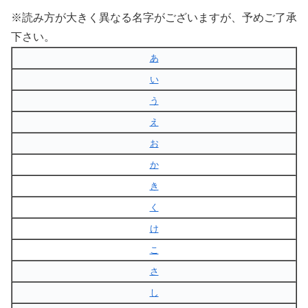
※読み方が大きく異なる名字がございますが、予めご了承
下さい。
あ
い
う
え
お
か
き
く
け
こ
さ
し