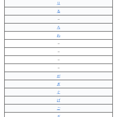
り
る
–
ろ
わ
–
–
–
–
が
ぎ
ぐ
げ
ご
ざ