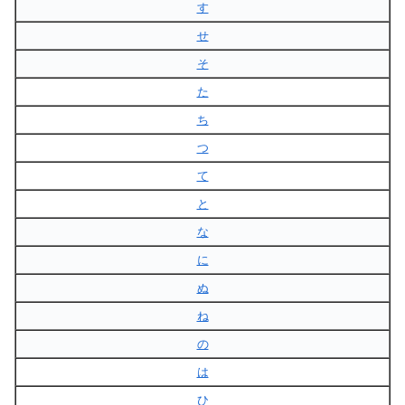
す
せ
そ
た
ち
つ
て
と
な
に
ぬ
ね
の
は
ひ