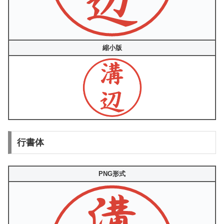
縮小版
行書体
PNG形式