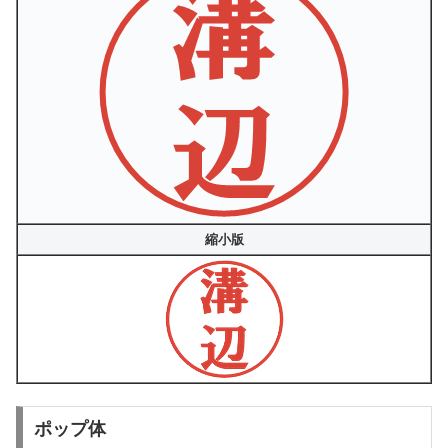
縮小版
ポップ体