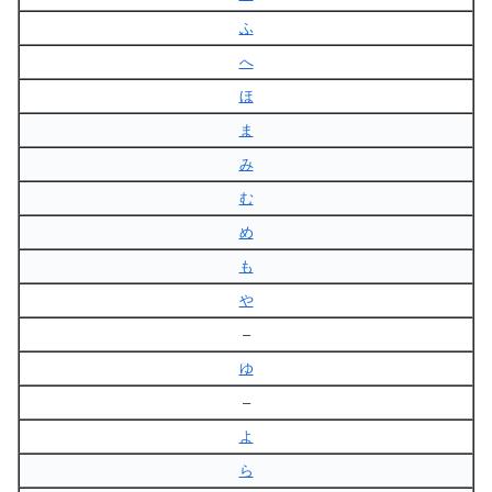
ふ
へ
ほ
ま
み
む
め
も
や
–
ゆ
–
よ
ら