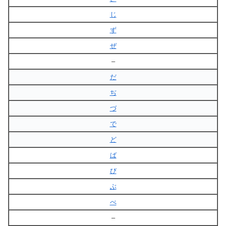
じ
ず
ぜ
–
だ
ぢ
づ
で
ど
ば
び
ぶ
べ
–