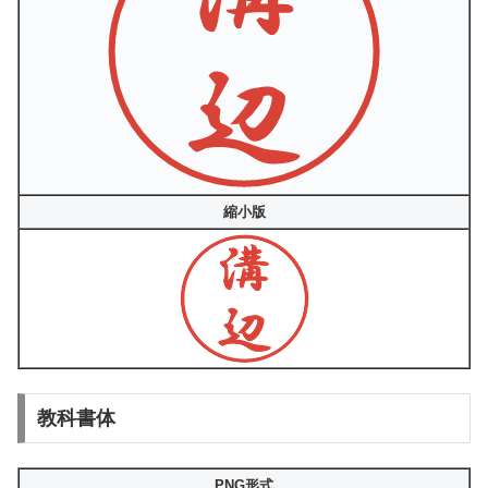
縮小版
教科書体
PNG形式