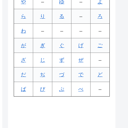
や
–
ゆ
–
よ
ら
り
る
–
ろ
わ
–
–
–
–
が
ぎ
ぐ
げ
ご
ざ
じ
ず
ぜ
–
だ
ぢ
づ
で
ど
ば
び
ぶ
べ
–