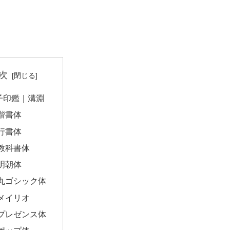
次
子印鑑｜溝淵
楷書体
行書体
教科書体
明朝体
丸ゴシック体
メイリオ
プレゼンス体