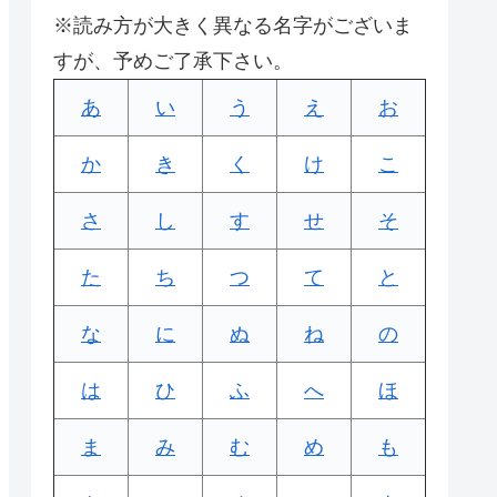
※読み方が大きく異なる名字がございま
すが、予めご了承下さい。
あ
い
う
え
お
か
き
く
け
こ
さ
し
す
せ
そ
た
ち
つ
て
と
な
に
ぬ
ね
の
は
ひ
ふ
へ
ほ
ま
み
む
め
も