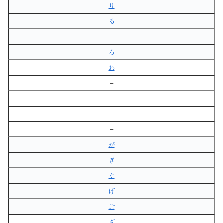
り
る
–
ろ
わ
–
–
–
–
が
ぎ
ぐ
げ
ご
ざ