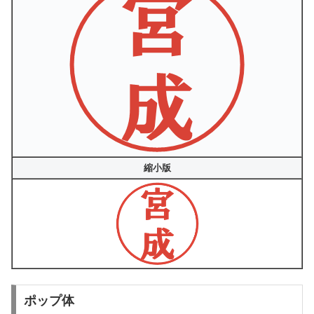
縮小版
ポップ体