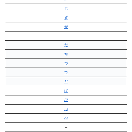
じ
ず
ぜ
–
だ
ぢ
づ
で
ど
ば
び
ぶ
べ
–