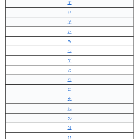
す
せ
そ
た
ち
つ
て
と
な
に
ぬ
ね
の
は
ひ