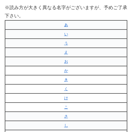
※読み方が大きく異なる名字がございますが、予めご了承
下さい。
あ
い
う
え
お
か
き
く
け
こ
さ
し