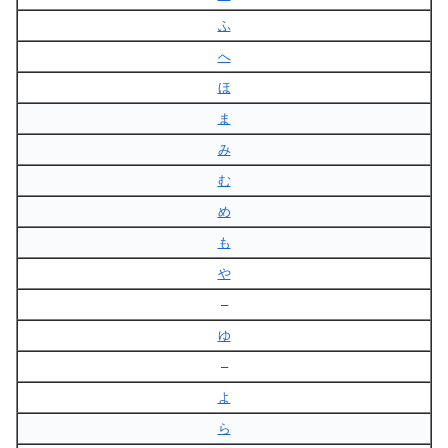
ふ
へ
ほ
ま
み
む
め
も
や
–
ゆ
–
よ
ら