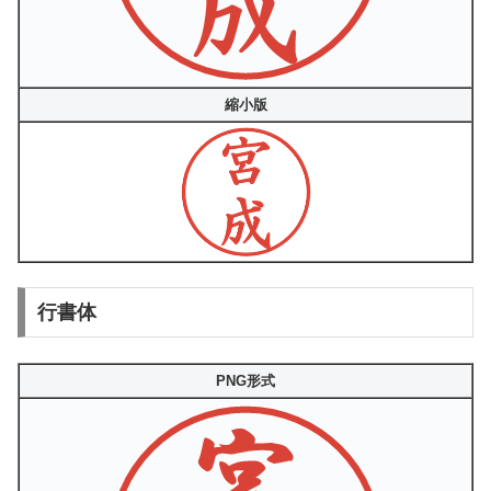
縮小版
行書体
PNG形式