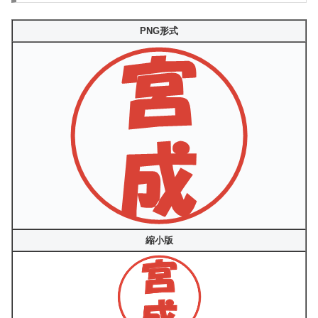
PNG形式
縮小版