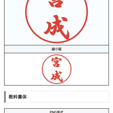
縮小版
教科書体
PNG形式