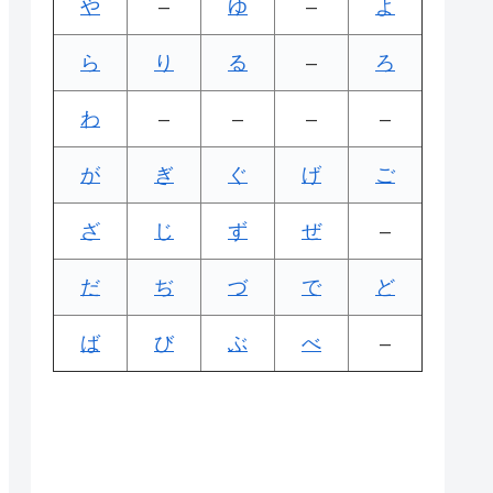
や
–
ゆ
–
よ
ら
り
る
–
ろ
わ
–
–
–
–
が
ぎ
ぐ
げ
ご
ざ
じ
ず
ぜ
–
だ
ぢ
づ
で
ど
ば
び
ぶ
べ
–