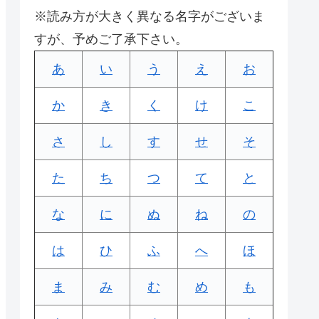
※読み方が大きく異なる名字がございま
すが、予めご了承下さい。
あ
い
う
え
お
か
き
く
け
こ
さ
し
す
せ
そ
た
ち
つ
て
と
な
に
ぬ
ね
の
は
ひ
ふ
へ
ほ
ま
み
む
め
も