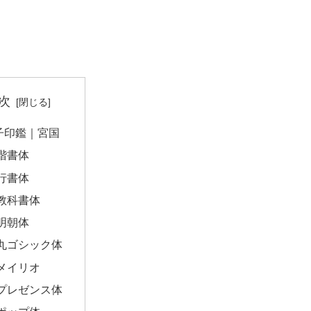
次
子印鑑｜宮国
楷書体
行書体
教科書体
明朝体
丸ゴシック体
メイリオ
プレゼンス体