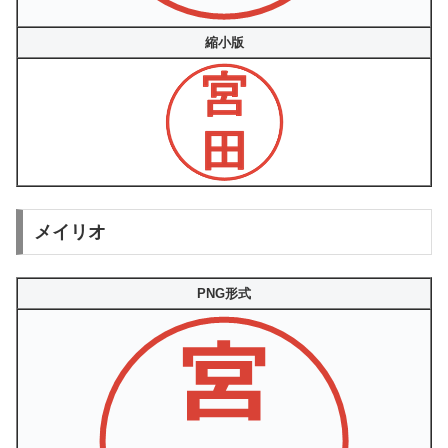
縮小版
メイリオ
PNG形式