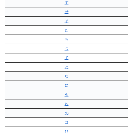
す
せ
そ
た
ち
つ
て
と
な
に
ぬ
ね
の
は
ひ