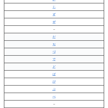
じ
ず
ぜ
–
だ
ぢ
づ
で
ど
ば
び
ぶ
べ
–