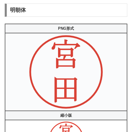
明朝体
PNG形式
縮小版