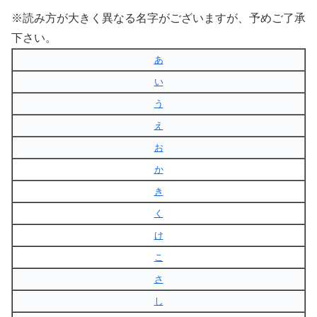
※読み方が大きく異なる名字がございますが、予めご了承
下さい。
あ
い
う
え
お
か
き
く
け
こ
さ
し