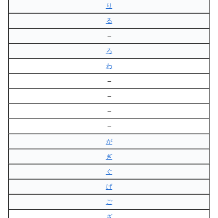
り
る
–
ろ
わ
–
–
–
–
が
ぎ
ぐ
げ
ご
ざ