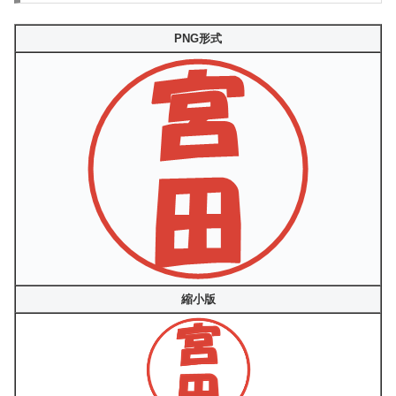
PNG形式
縮小版