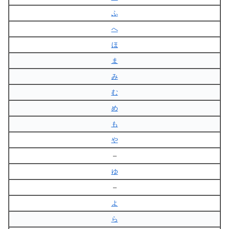
ふ
へ
ほ
ま
み
む
め
も
や
–
ゆ
–
よ
ら