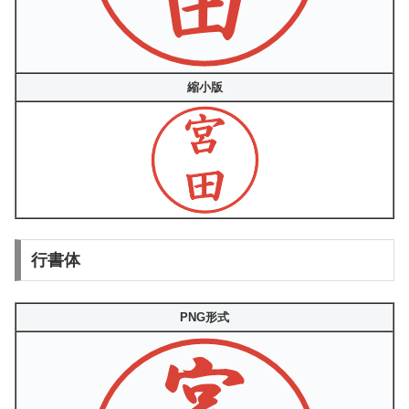
縮小版
行書体
PNG形式