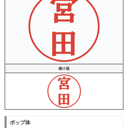
縮小版
ポップ体