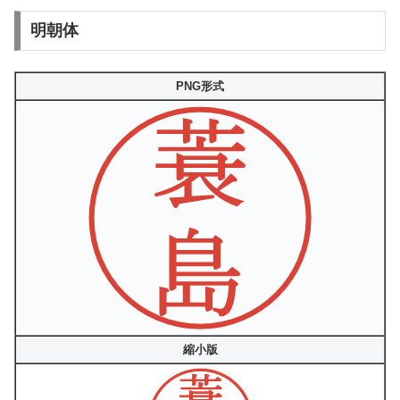
明朝体
PNG形式
縮小版