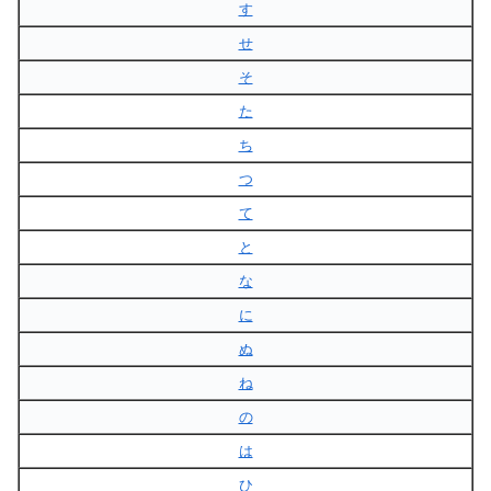
す
せ
そ
た
ち
つ
て
と
な
に
ぬ
ね
の
は
ひ