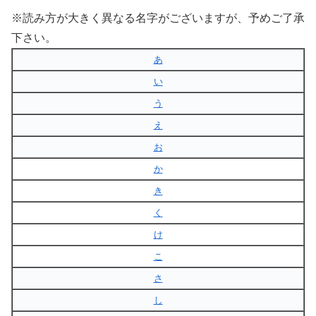
※読み方が大きく異なる名字がございますが、予めご了承
下さい。
あ
い
う
え
お
か
き
く
け
こ
さ
し