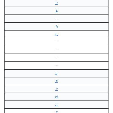
り
る
–
ろ
わ
–
–
–
–
が
ぎ
ぐ
げ
ご
ざ