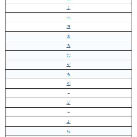
ふ
へ
ほ
ま
み
む
め
も
や
–
ゆ
–
よ
ら