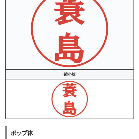
縮小版
ポップ体