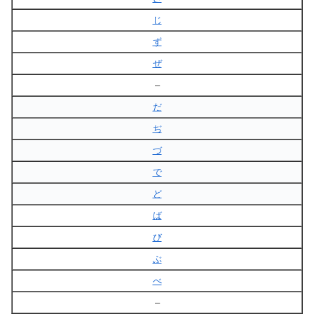
じ
ず
ぜ
–
だ
ぢ
づ
で
ど
ば
び
ぶ
べ
–