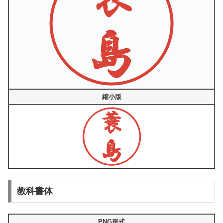
縮小版
教科書体
PNG形式