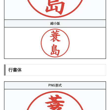
縮小版
行書体
PNG形式