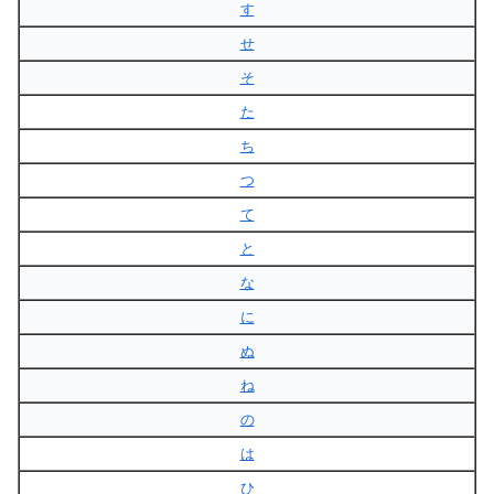
す
せ
そ
た
ち
つ
て
と
な
に
ぬ
ね
の
は
ひ