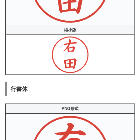
縮小版
行書体
PNG形式