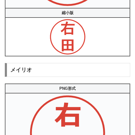
縮小版
メイリオ
PNG形式