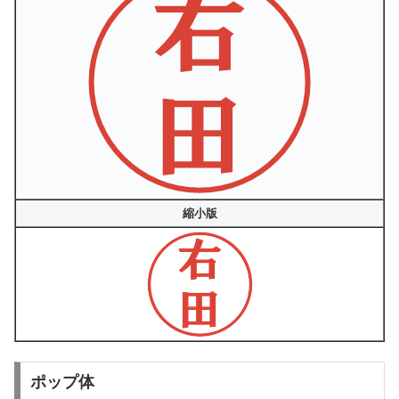
縮小版
ポップ体