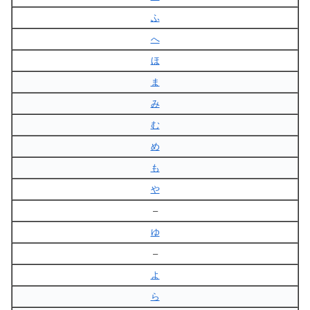
ふ
へ
ほ
ま
み
む
め
も
や
–
ゆ
–
よ
ら