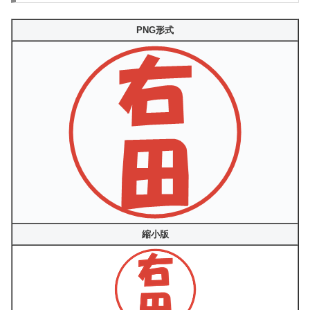
PNG形式
縮小版