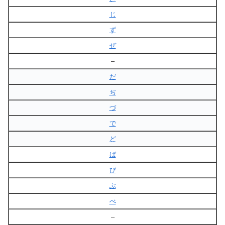
じ
ず
ぜ
–
だ
ぢ
づ
で
ど
ば
び
ぶ
べ
–