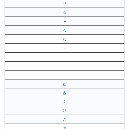
り
る
–
ろ
わ
–
–
–
–
が
ぎ
ぐ
げ
ご
ざ