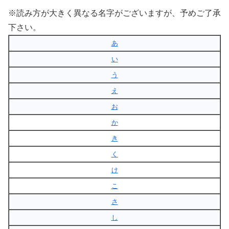
※読み方が大きく異なる名字がございますが、予めご了承
下さい。
あ
い
う
え
お
か
き
く
け
こ
さ
し