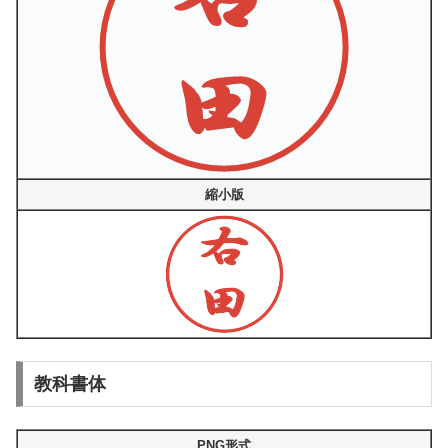
縮小版
教科書体
PNG形式